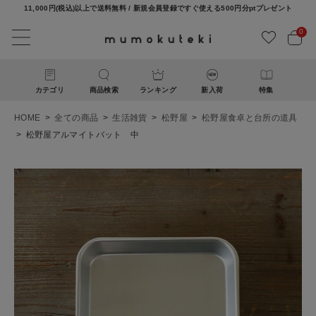
11,000円(税込)以上で送料無料 / 新規会員登録ですぐ使える500円分ptプレゼント
0
カテゴリ
商品検索
ランキング
新入荷
特集
HOME
全ての商品
生活雑貨
松野屋
松野屋食卓と台所の道具
松野屋アルマイトバット 中
ACCOUNT MENU
ようこそ ゲスト 様
ログイン
新規会員登録