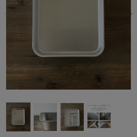
松野屋
アルマイト
バット 中
¥
1,870
(税込)
CATEGORY
ナチュラル服
ファッション雑貨