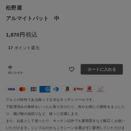
生活雑貨
松野屋
アルマイトバット 中
食品
税込
1,870
ギフト
17
ポイント還元
ブランド
中
全ての商品
カートに入れる
残りわずか
CONTENTS
特集
アルミの特性である軽くて丈夫なキッチンツールです。
ご利用ガイド
下処理済みの食材をいったん取り分けたり、魚やお肉に小麦粉をまぶした
り、揚げ物の油切りなど、様々に活躍します。
お問い合わせ
また、お盆として使ったり、キッチン以外でも書類置きなど幅広くお使い
ショップリスト
いただけます。シンプルだからこそシーンを選ばずに愛用していただけま