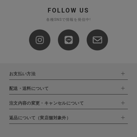
FOLLOW US
各種SNSで情報を発信中!
お支払い方法
配送・送料について
下記お支払い方法よりお選びいただけます。
・クレジットカード（VISA,mastercard,JCB,AMERICAN
EXPRESS,Diners Club）
注文内容の変更・キャンセルについて
配達業者：日本郵便
・amazonペイメント
・楽天ペイ
ゆうパック：800円
返品について（実店舗対象外）
・PayPay
北海道：1,400円
ご注文日当日から翌日のAM9:00までにご連絡頂いた場合はキャン
・NP後払い
沖縄：1,400円
セルは可能です。
ゆうパケット全国一律：360円
ご注文商品の一部キャンセルは出来ませんので、ご注文を全てキャ
返品期限：商品到着後7営業日以内（土日祝を除く）に連絡・ご返
ンセルしていただいた後、ご希望の商品のみ再度ご注文お願いしま