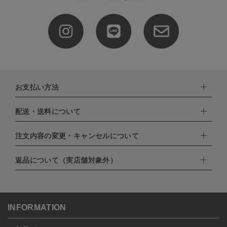
お支払い方法
配送・送料について
下記お支払い方法よりお選びいただけます。
・クレジットカード（VISA,mastercard,JCB,AMERICAN
EXPRESS,Diners Club）
注文内容の変更・キャンセルについて
配達業者：日本郵便
・amazonペイメント
・楽天ペイ
ゆうパック：800円
返品について（実店舗対象外）
・PayPay
北海道：1,400円
ご注文日当日から翌日のAM9:00までにご連絡頂いた場合はキャン
・NP後払い
沖縄：1,400円
セルは可能です。
ゆうパケット全国一律：360円
ご注文商品の一部キャンセルは出来ませんので、ご注文を全てキャ
返品期限：商品到着後7営業日以内（土日祝を除く）に連絡・ご返
ンセルしていただいた後、ご希望の商品のみ再度ご注文お願いしま
送いただいた場合のみ対応させていただきます。
す。
こちら
よりご依頼ください。
INFORMATION
予約商品など一部キャンセルが出来ない場合がございます。あらか
じめご了承ください。