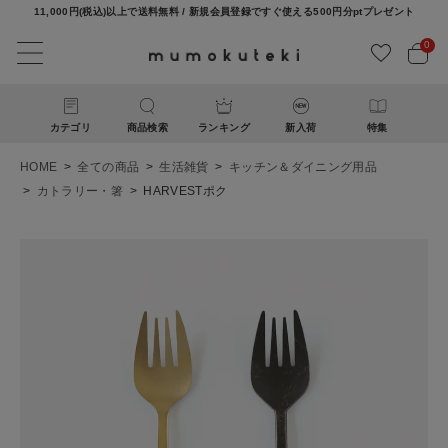
11,000円(税込)以上で送料無料 / 新規会員登録ですぐ使える500円分ptプレゼント
0
カテゴリ
商品検索
ランキング
新入荷
特集
HOME
全ての商品
生活雑貨
キッチン＆ダイニング用品
カトラリー・箸
HARVESTポク
ACCOUNT MENU
ようこそ ゲスト 様
ログイン
新規会員登録