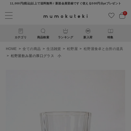
11,000円(税込)以上で送料無料 / 新規会員登録ですぐ使える500円分ptプレゼント
0
カテゴリ
商品検索
ランキング
新入荷
特集
HOME
全ての商品
生活雑貨
松野屋
松野屋食卓と台所の道具
松野屋飲み屋の厚口グラス 小
ACCOUNT MENU
ようこそ ゲスト 様
ログイン
新規会員登録