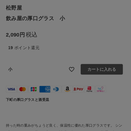
松野屋
生活雑貨
飲み屋の厚口グラス 小
食品
税込
2,090
ギフト
19
ポイント還元
ブランド
小
カートに入れる
全ての商品
CONTENTS
下町の厚口グラスと酒受皿
特集
ご利用ガイド
お問い合わせ
持った時の重みがちょうど良く、保温性に優れた厚口グラスです。 シン