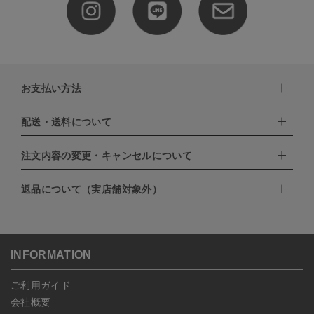
お支払い方法
配送・送料について
下記お支払い方法よりお選びいただけます。
・クレジットカード（VISA,mastercard,JCB,AMERICAN
EXPRESS,Diners Club）
注文内容の変更・キャンセルについて
配達業者：日本郵便
・amazonペイメント
・楽天ペイ
ゆうパック：800円
返品について（実店舗対象外）
・PayPay
北海道：1,400円
ご注文日当日から翌日のAM9:00までにご連絡頂いた場合はキャン
・NP後払い
沖縄：1,400円
セルは可能です。
ゆうパケット全国一律：360円
ご注文商品の一部キャンセルは出来ませんので、ご注文を全てキャ
返品期限：商品到着後7営業日以内（土日祝を除く）に連絡・ご返
ンセルしていただいた後、ご希望の商品のみ再度ご注文お願いしま
送いただいた場合のみ対応させていただきます。
す。
こちら
よりご依頼ください。
INFORMATION
予約商品など一部キャンセルが出来ない場合がございます。あらか
じめご了承ください。
ご利用ガイド
会社概要