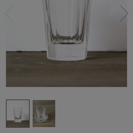
松野屋
飲み屋の厚
口グラス
小
¥
2,090
(税込)
CATEGORY
ナチュラル服
ファッション雑貨