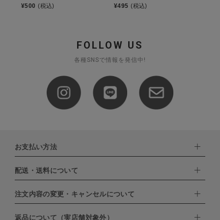
¥
500
(税込)
¥
495
(税込)
FOLLOW US
各種SNSで情報を発信中!
お支払い方法
配送・送料について
下記お支払い方法よりお選びいただけます。
・クレジットカード（VISA,mastercard,JCB,AMERICAN
EXPRESS,Diners Club）
注文内容の変更・キャンセルについて
配達業者：日本郵便
・amazonペイメント
・楽天ペイ
ゆうパック：800円
返品について（実店舗対象外）
・PayPay
北海道：1,400円
ご注文日当日から翌日のAM9:00までにご連絡頂いた場合はキャン