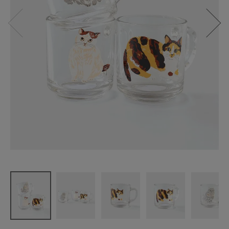
松尾ミユキ
Glass mug
¥
1,100
(税込)
CATEGORY
ナチュラル服
ファッション雑貨
生活雑貨