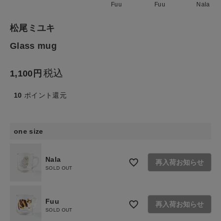
Fuu
Fuu
Nala
食品
松尾ミユキ
Glass mug
ギフト
税込
1,100
ブランド
10
ポイント還元
全ての商品
CONTENTS
one size
特集
Nala
再入荷お知らせ
ご利用ガイド
SOLD OUT
お問い合わせ
Fuu
ショップリスト
再入荷お知らせ
SOLD OUT