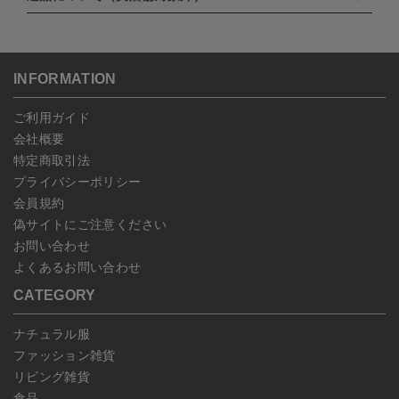
・NP後払い
沖縄：1,400円
セルは可能です。
ゆうパケット全国一律：360円
ご注文商品の一部キャンセルは出来ませんので、ご注文を全てキャ
返品期限：商品到着後7営業日以内（土日祝を除く）に連絡・ご返
ンセルしていただいた後、ご希望の商品のみ再度ご注文お願いしま
送いただいた場合のみ対応させていただきます。
す。
こちら
よりご依頼ください。
INFORMATION
予約商品など一部キャンセルが出来ない場合がございます。あらか
じめご了承ください。
ご利用ガイド
会社概要
特定商取引法
プライバシーポリシー
会員規約
偽サイトにご注意ください
お問い合わせ
よくあるお問い合わせ
CATEGORY
ナチュラル服
ファッション雑貨
リビング雑貨
食品