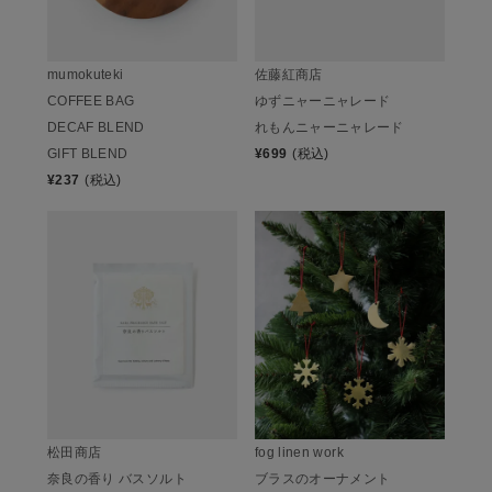
mumokuteki
佐藤紅商店
COFFEE BAG
ゆずニャーニャレード
DECAF BLEND
れもんニャーニャレード
GIFT BLEND
¥
699
(税込)
¥
237
(税込)
松田商店
fog linen work
奈良の香り バスソルト
ブラスのオーナメント