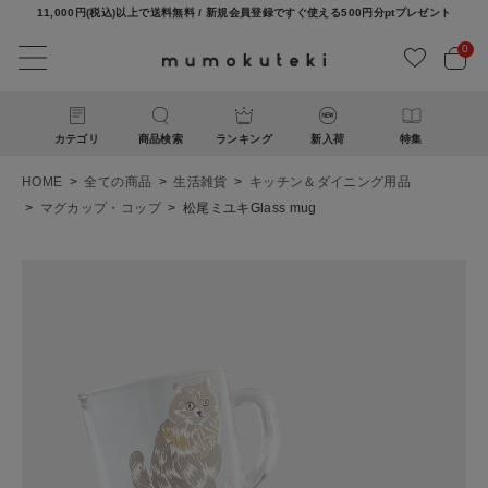
11,000円(税込)以上で送料無料 / 新規会員登録ですぐ使える500円分ptプレゼント
0
カテゴリ
商品検索
ランキング
新入荷
特集
HOME
全ての商品
生活雑貨
キッチン＆ダイニング用品
マグカップ・コップ
松尾ミユキGlass mug
ACCOUNT MENU
ようこそ ゲスト 様
ログイン
新規会員登録