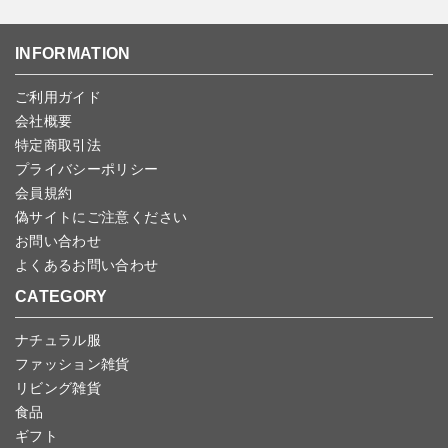
ゆうパケット全国一律：360円
ご注文商品の一部キャンセルは出来ませんので、ご注文を全てキャ
返品期限：商品到着後7営業日以内（土日祝を除く）に連絡・ご返
ンセルしていただいた後、ご希望の商品のみ再度ご注文お願いしま
送いただいた場合のみ対応させていただきます。
す。
こちら
よりご依頼ください。
INFORMATION
予約商品など一部キャンセルが出来ない場合がございます。あらか
じめご了承ください。
ご利用ガイド
会社概要
特定商取引法
プライバシーポリシー
会員規約
偽サイトにご注意ください
お問い合わせ
よくあるお問い合わせ
CATEGORY
ナチュラル服
ファッション雑貨
リビング雑貨
食品
ギフト