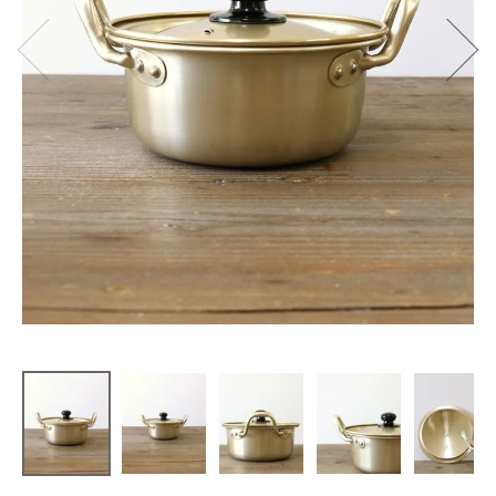
松野屋
アルマイト
両手鍋 16c
m
¥
2,530
(税込)
CATEGORY
ナチュラル服
ファッション雑貨