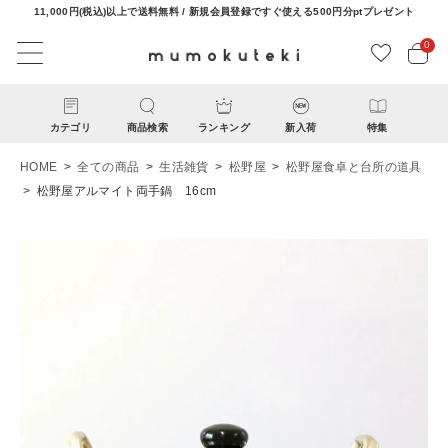
11,000円(税込)以上で送料無料 / 新規会員登録ですぐ使える500円分ptプレゼント
0
カテゴリ
商品検索
ランキング
新入荷
特集
HOME
全ての商品
生活雑貨
松野屋
松野屋食卓と台所の道具
松野屋アルマイト両手鍋 16cm
ACCOUNT MENU
ようこそ ゲスト 様
ログイン
新規会員登録