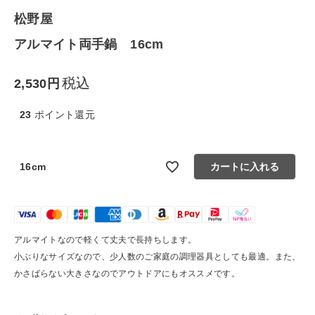
松野屋
生活雑貨
アルマイト両手鍋 16cm
食品
税込
2,530
ギフト
23
ポイント還元
ブランド
16cm
カートに入れる
全ての商品
CONTENTS
アルマイトなので軽くて丈夫で長持ちします。
特集
小ぶりなサイズなので、少人数のご家庭の調理器具としても最適。また、
ご利用ガイド
かさばらない大きさなのでアウトドアにもオススメです。
お問い合わせ