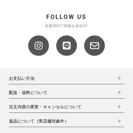
FOLLOW US
各種SNSで情報を発信中!
お支払い方法
配送・送料について
下記お支払い方法よりお選びいただけます。
・クレジットカード（VISA,mastercard,JCB,AMERICAN
EXPRESS,Diners Club）
注文内容の変更・キャンセルについて
配達業者：日本郵便
・amazonペイメント
・楽天ペイ
ゆうパック：800円
返品について（実店舗対象外）
・PayPay
北海道：1,400円
ご注文日当日から翌日のAM9:00までにご連絡頂いた場合はキャン
・NP後払い
沖縄：1,400円
セルは可能です。