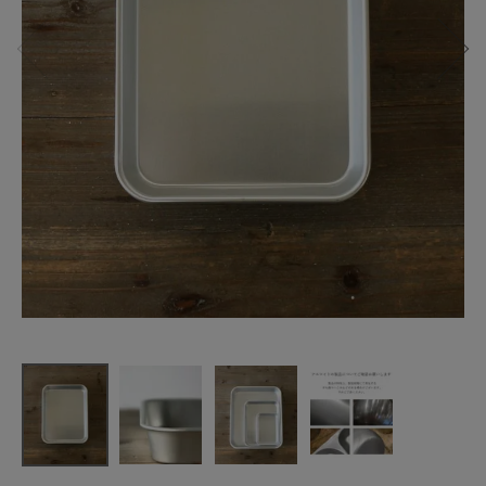
松野屋
アルマイト
バット 中
¥
1,870
(税込)
CATEGORY
ナチュラル服
ファッション雑貨