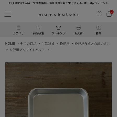
11,000円(税込)以上で送料無料 / 新規会員登録ですぐ使える500円分ptプレゼント
0
カテゴリ
商品検索
ランキング
新入荷
特集
HOME
全ての商品
生活雑貨
松野屋
松野屋食卓と台所の道具
松野屋アルマイトバット 中
ACCOUNT MENU
ようこそ ゲスト 様
ログイン
新規会員登録