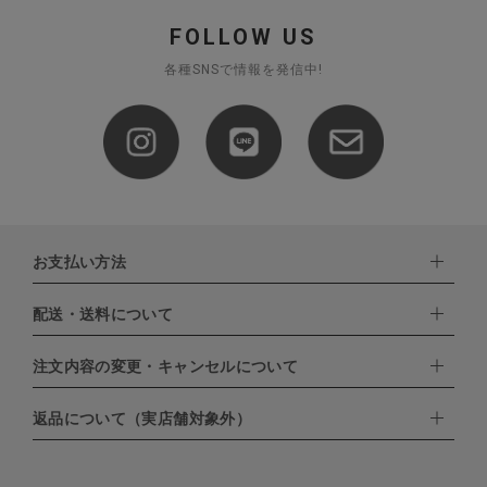
FOLLOW US
各種SNSで情報を発信中!
お支払い方法
配送・送料について
下記お支払い方法よりお選びいただけます。
・クレジットカード（VISA,mastercard,JCB,AMERICAN
EXPRESS,Diners Club）
注文内容の変更・キャンセルについて
配達業者：日本郵便
・amazonペイメント
・楽天ペイ
ゆうパック：800円
返品について（実店舗対象外）
・PayPay
北海道：1,400円
ご注文日当日から翌日のAM9:00までにご連絡頂いた場合はキャン
・NP後払い
沖縄：1,400円
セルは可能です。
ゆうパケット全国一律：360円
ご注文商品の一部キャンセルは出来ませんので、ご注文を全てキャ
返品期限：商品到着後7営業日以内（土日祝を除く）に連絡・ご返
ンセルしていただいた後、ご希望の商品のみ再度ご注文お願いしま