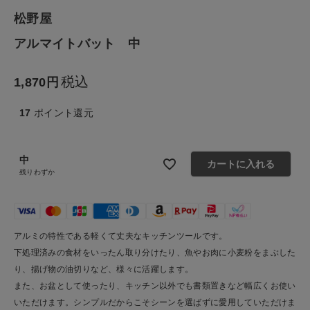
生活雑貨
松野屋
アルマイトバット 中
食品
税込
1,870
ギフト
17
ポイント還元
ブランド
中
全ての商品
カートに入れる
残りわずか
CONTENTS
特集
アルミの特性である軽くて丈夫なキッチンツールです。
ご利用ガイド
下処理済みの食材をいったん取り分けたり、魚やお肉に小麦粉をまぶした
り、揚げ物の油切りなど、様々に活躍します。
お問い合わせ
また、お盆として使ったり、キッチン以外でも書類置きなど幅広くお使い
ショップリスト
いただけます。シンプルだからこそシーンを選ばずに愛用していただけま