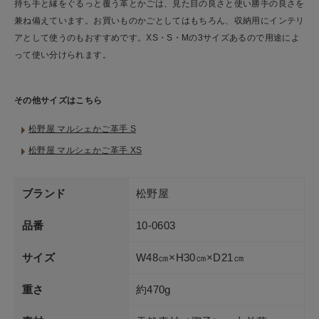
持ち手と縁をぐるっと覆う革とかごは、見た目の良さと使い勝手の良さを
兼ね備えています。お買いものかごとしてはもちろん、収納用にインテリ
アとして使うのもおすすめです。XS・S・Mの3サイズあるので用途によ
って使い分けられます。
その他サイズはこちら
松野屋 マルシェかご革手 S
松野屋 マルシェかご革手 XS
ブランド
松野屋
品番
10-0603
サイズ
W48㎝×H30㎝×D21㎝
重さ
約470g