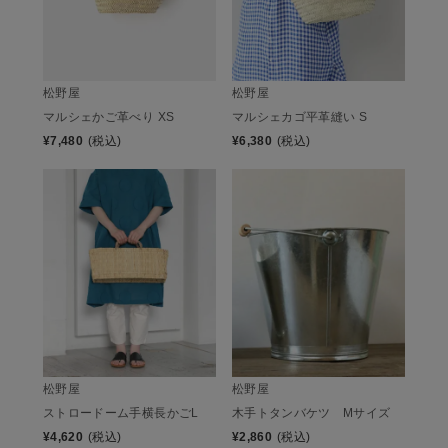
松野屋
松野屋
マルシェかご革べり XS
マルシェカゴ平革縫い S
¥
7,480
(税込)
¥
6,380
(税込)
松野屋
松野屋
ストロードーム手横長かごL
木手トタンバケツ Mサイズ
¥
4,620
(税込)
¥
2,860
(税込)