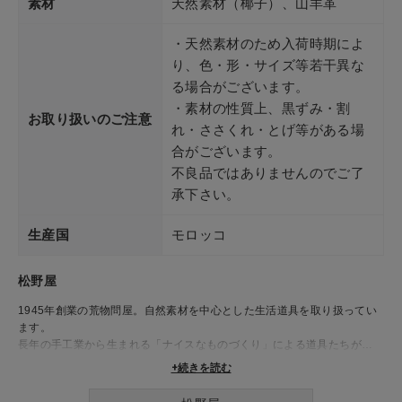
素材
天然素材（椰子）、山羊革
・天然素材のため入荷時期によ
り、色・形・サイズ等若干異な
る場合がございます。
・素材の性質上、黒ずみ・割
お取り扱いのご注意
れ・ささくれ・とげ等がある場
合がございます。
不良品ではありませんのでご了
承下さい。
生産国
モロッコ
松野屋
1945年創業の荒物問屋。自然素材を中心とした生活道具を取り扱ってい
ます。
長年の手工業から生まれる「ナイスなものづくり」による道具たちが、
日々の生活を豊かに彩ります。
+続きを読む