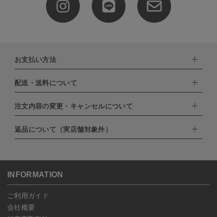
お支払い方法
配送・送料について
下記お支払い方法よりお選びいただけます。
・クレジットカード（VISA,mastercard,JCB,AMERICAN
EXPRESS,Diners Club）
注文内容の変更・キャンセルについて
配達業者：日本郵便
・amazonペイメント
・楽天ペイ
ゆうパック：800円
返品について（実店舗対象外）
・PayPay
北海道：1,400円
ご注文日当日から翌日のAM9:00までにご連絡頂いた場合はキャン
・NP後払い
沖縄：1,400円
セルは可能です。
ゆうパケット全国一律：360円
ご注文商品の一部キャンセルは出来ませんので、ご注文を全てキャ
返品期限：商品到着後7営業日以内（土日祝を除く）に連絡・ご返
ンセルしていただいた後、ご希望の商品のみ再度ご注文お願いしま
送いただいた場合のみ対応させていただきます。
す。
こちら
よりご依頼ください。
INFORMATION
予約商品など一部キャンセルが出来ない場合がございます。あらか
じめご了承ください。
ご利用ガイド
会社概要