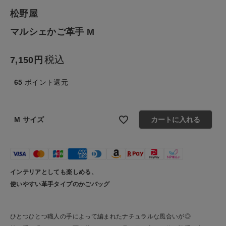
生活雑貨
松野屋
マルシェかご革手 M
食品
税込
7,150
ギフト
65
ポイント還元
ブランド
全ての商品
M サイズ
カートに入れる
CONTENTS
特集
インテリアとしても楽しめる、
ご利用ガイド
使いやすい革手タイプのかごバッグ
お問い合わせ
ひとつひとつ職人の手によって編まれたナチュラルな風合いが◎
ショップリスト