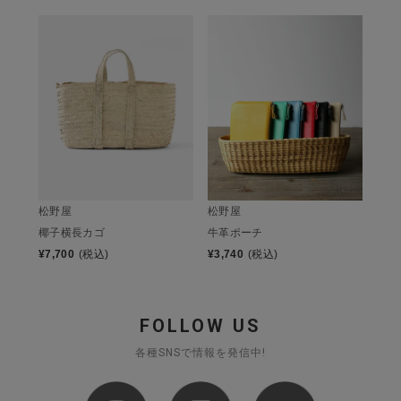
松野屋
松野屋
椰子横長カゴ
牛革ポーチ
¥
7,700
(税込)
¥
3,740
(税込)
FOLLOW US
各種SNSで情報を発信中!