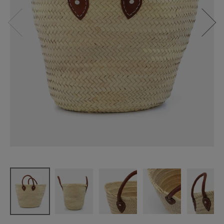
松野屋
マルシェか
ご革手 M
¥
7,150
(税込)
CATEGORY
ナチュラル服
ファッション雑貨