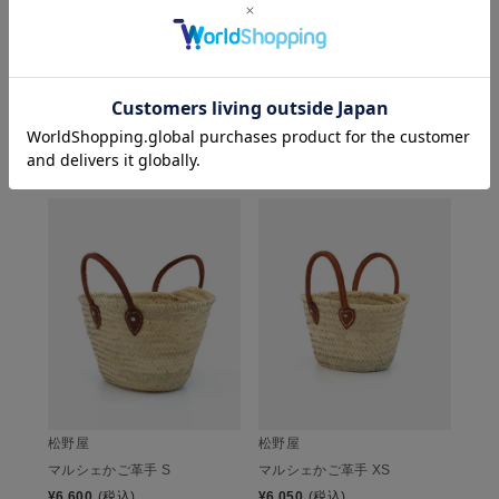
M
¥
7,150
(税込)
CHECKED ITEM
この商品を見た人は、こちらもチェックしています
松野屋
松野屋
マルシェかご革手 S
マルシェかご革手 XS
¥
6,600
(税込)
¥
6,050
(税込)