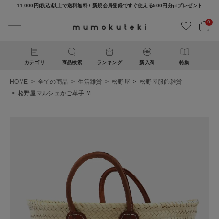
11,000円(税込)以上で送料無料 / 新規会員登録ですぐ使える500円分ptプレゼント
0
カテゴリ
商品検索
ランキング
新入荷
特集
HOME
全ての商品
生活雑貨
松野屋
松野屋服飾雑貨
松野屋マルシェかご革手 M
ACCOUNT MENU
ようこそ ゲスト 様
ログイン
新規会員登録