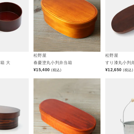
松野屋
松野屋
箱 大
春慶塗丸小判弁当箱
すり漆丸小判弁
¥
15,400
¥
12,650
(税込)
(税込)