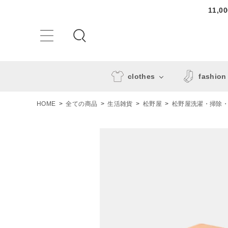
11,
clothes
fashion
HOME
全ての商品
生活雑貨
松野屋
松野屋洗濯・掃除
ACCOUNT MENU
ようこそ ゲスト 様