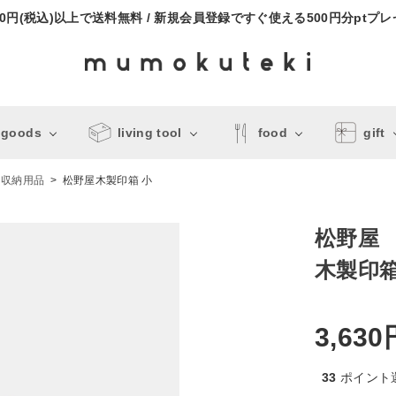
000円(税込)以上で送料無料 / 新規会員登録ですぐ使える500円分ptプ
 goods
living tool
food
gift
・収納用品
松野屋木製印箱 小
松野屋
木製印箱
3,630
33
ポイント