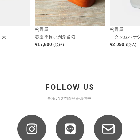
松野屋
松野屋
 大
春慶塗長小判弁当箱
トタン豆バケツ
¥
17,600
¥
2,090
(税込)
(税込)
FOLLOW US
各種SNSで情報を発信中!