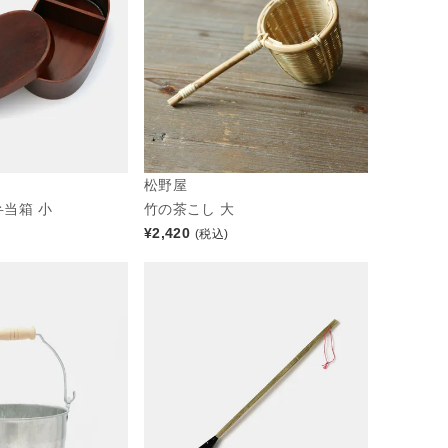
松野屋
当箱 小
竹の茶こし 大
¥
2,420
(税込)