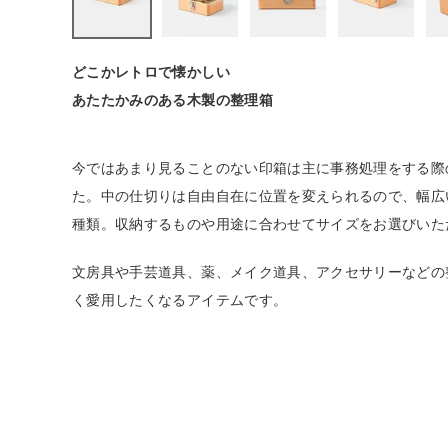
生活雑貨
どこかレトロで懐かしい
あたたかみのある木製の整理箱
食品
ギフト
今ではあまり見ることのない印箱は主に事務処理をする際
た。中の仕切りは自由自在に位置を変えられるので、幅広
ブランド
種類。収納するものや用途に合わせてサイズをお選びいた
文房具や手芸道具、薬、メイク道具、アクセサリーなどの
全ての商品
く愛用したくなるアイテムです。
CONTENTS
特集
ご利用ガイド
お問い合わせ