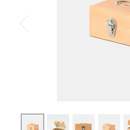
ログイン
新規会員登録
松野屋
木製印箱
小
¥
3,630
(税込)
CATEGORY
ナチュラル服
ファッション雑貨