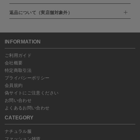
・amazonペイメント
・楽天ペイ
ゆうパック：800円
返品について（実店舗対象外）
・PayPay
北海道：1,400円
ご注文日当日から翌日のAM9:00までにご連絡頂いた場合はキャン
・NP後払い
沖縄：1,400円
セルは可能です。
ゆうパケット全国一律：360円
ご注文商品の一部キャンセルは出来ませんので、ご注文を全てキャ
返品期限：商品到着後7営業日以内（土日祝を除く）に連絡・ご返
ンセルしていただいた後、ご希望の商品のみ再度ご注文お願いしま
送いただいた場合のみ対応させていただきます。
す。
こちら
よりご依頼ください。
INFORMATION
予約商品など一部キャンセルが出来ない場合がございます。あらか
じめご了承ください。
ご利用ガイド
会社概要
特定商取引法
プライバシーポリシー
会員規約
偽サイトにご注意ください
お問い合わせ
よくあるお問い合わせ
CATEGORY
ナチュラル服
ファッション雑貨