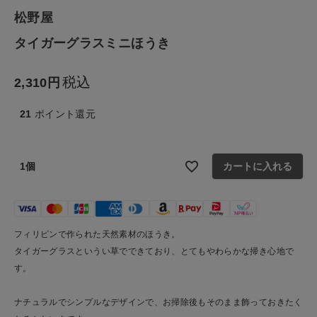
松野屋
生活雑貨
タイガーグラスミニほうき
食品
税込
2,310
ギフト
21
ポイント還元
ブランド
1個
カートに入れる
全ての商品
CONTENTS
フィリピンで作られた天然素材のほうき。
特集
タイガーグラスというい草でできており、とてもやわらかな掃き心地で
す。
ご利用ガイド
お問い合わせ
ナチュラルでシンプルなデザインで、お掃除後もそのまま飾っておきたく