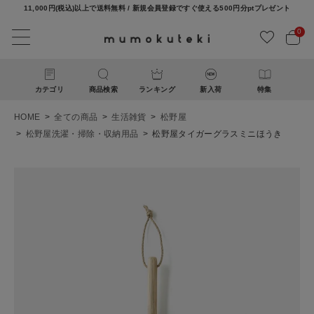
11,000円(税込)以上で送料無料 / 新規会員登録ですぐ使える500円分ptプレゼント
0
カテゴリ
商品検索
ランキング
新入荷
特集
HOME
全ての商品
生活雑貨
松野屋
松野屋洗濯・掃除・収納用品
松野屋タイガーグラスミニほうき
ACCOUNT MENU
ようこそ ゲスト 様
ログイン
新規会員登録