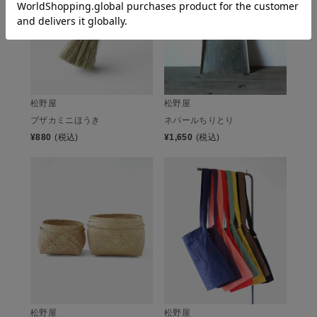
松野屋
松野屋
ブザカミニほうき
ネパールちりとり
¥
880
(税込)
¥
1,650
(税込)
松野屋
松野屋