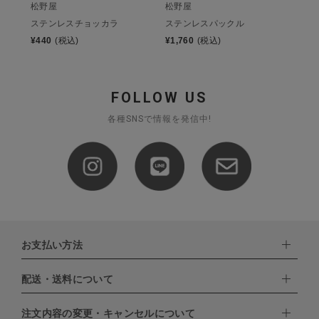
松野屋
松野屋
ステンレスチョッカラ
ステンレスパックル
¥
440
(税込)
¥
1,760
(税込)
FOLLOW US
各種SNSで情報を発信中!
お支払い方法
配送・送料について
下記お支払い方法よりお選びいただけます。
・クレジットカード（VISA,mastercard,JCB,AMERICAN
EXPRESS,Diners Club）
注文内容の変更・キャンセルについて
配達業者：日本郵便