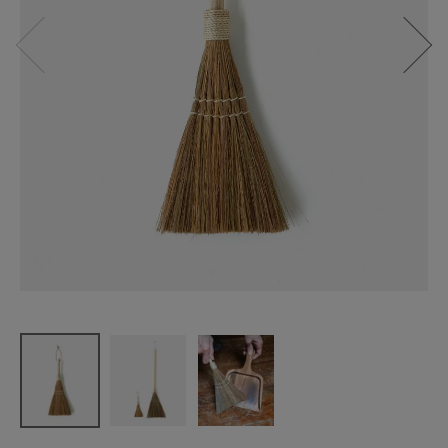
松野屋
タイガーグ
ラスミニほ
うき
¥
2,310
(税込)
CATEGORY
ナチュラル服
ファッション雑貨