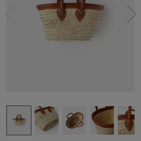
松野屋
マルシェか
ご革べり XS
¥
7,480
(税込)
CATEGORY
ナチュラル服
ファッション雑貨