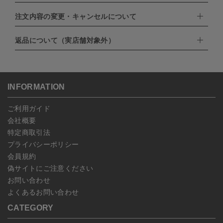
・クレジットカード（VISA,mastercard,JCB,AMERICAN
EXPRESS,Diners Club）
注文内容の変更・キャンセルについて
配達業者：日本郵便
・amazonペイメント
・楽天ペイ
ゆうパック：800円
返品について（実店舗対象外）
・PayPay
北海道：1,400円
ご注文日当日から翌日のAM9:00までにご連絡頂いた場合はキャン
・NP後払い
沖縄：1,400円
セルは可能です。
ゆうパケット全国一律：360円
ご注文商品の一部キャンセルは出来ませんので、ご注文を全てキャ
返品期限：商品到着後7営業日以内（土日祝を除く）に連絡・ご返
ンセルしていただいた後、ご希望の商品のみ再度ご注文お願いしま
送いただいた場合のみ対応させていただきます。
す。
こちら
よりご依頼ください。
INFORMATION
予約商品など一部キャンセルが出来ない場合がございます。あらか
じめご了承ください。
ご利用ガイド
会社概要
特定商取引法
プライバシーポリシー
会員規約
偽サイトにご注意ください
お問い合わせ
よくあるお問い合わせ
CATEGORY