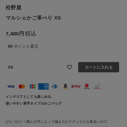
生活雑貨
松野屋
マルシェかご革べり XS
食品
税込
7,480
ギフト
68
ポイント還元
ブランド
全ての商品
XS
カートに入れる
CONTENTS
特集
インテリアとしても楽しめる、
ご利用ガイド
使いやすい革手タイプのかごバッグ
お問い合わせ
ひとつひとつ職人の手によって編まれたナチュラルな風合いが◎
ショップリスト