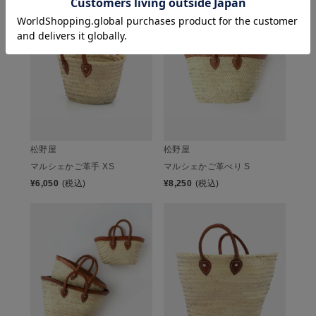
松野屋
松野屋
マルシェかご革手 XS
マルシェかご革べり S
¥
6,050
(税込)
¥
8,250
(税込)