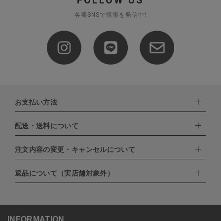
各種SNSで情報を発信中!
お支払い方法
配送・送料について
下記お支払い方法よりお選びいただけます。
・クレジットカード（VISA,mastercard,JCB,AMERICAN
EXPRESS,Diners Club）
注文内容の変更・キャンセルについて
配達業者：日本郵便
・amazonペイメント
・楽天ペイ
ゆうパック：800円
返品について（実店舗対象外）
・PayPay
北海道：1,400円
ご注文日当日から翌日のAM9:00までにご連絡頂いた場合はキャン
・NP後払い
沖縄：1,400円
セルは可能です。
ゆうパケット全国一律：360円
ご注文商品の一部キャンセルは出来ませんので、ご注文を全てキャ
返品期限：商品到着後7営業日以内（土日祝を除く）に連絡・ご返
ンセルしていただいた後、ご希望の商品のみ再度ご注文お願いしま
送いただいた場合のみ対応させていただきます。
す。
こちら
よりご依頼ください。
INFORMATION