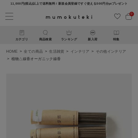
11,000円(税込)以上で送料無料 / 新規会員登録ですぐ使える500円分ptプレゼント
0
カテゴリ
商品検索
ランキング
新入荷
特集
HOME
全ての商品
生活雑貨
インテリア
その他インテリア
植物△線香オーガニック線香
ACCOUNT MENU
ようこそ ゲスト 様
ログイン
新規会員登録