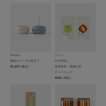
shesay
アトレ
陶器のベーグル香立て
CASANE
¥
2,200
(税込)
桜萌黄茶・柑露紅茶
ティーバッグ
¥
648
(税込)