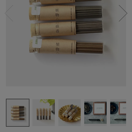
植物△線香
オーガニッ
ク線香
¥
1,599
(税込)
CATEGORY
ナチュラル服
ファッション雑貨