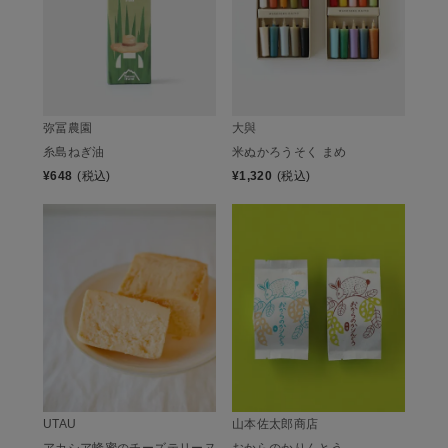
弥冨農園
大與
糸島ねぎ油
米ぬかろうそく まめ
¥
648
(税込)
¥
1,320
(税込)
UTAU
山本佐太郎商店
アカシア蜂蜜のチーズテリーヌ
おからのかりんとう