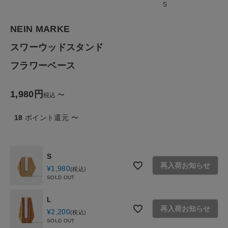
S
ファッション雑貨
NEIN MARKE
生活雑貨
スワーウッドスタンド
フラワーベース
食品
1,980
〜
税込
ギフト
18
ポイント還元
〜
ブランド
全ての商品
S
再入荷お知らせ
¥
1,980
税込
SOLD OUT
CONTENTS
特集
L
再入荷お知らせ
¥
2,200
税込
ご利用ガイド
SOLD OUT