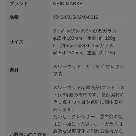
ブランド
NEIN MARKE
品番
9240-0015/9240-0016
S：約 w105×d33×h105/ガラス
φ25×h100mm、重量: 約 120g
サイズ
L：約 w95×d33×h155/ガラス
φ25×h150mm、重量: 約 215g
スワーウッド、ガラス 〇ウレタン
素材
塗装
スワーウッドは濃淡差(コントラス
ト)が特徴の木材です。自然素材の
為１点ずつ木目や色味に個体差が
あります。
たわし、クレンザー、漂白剤の使
用はお避けください。・ガラスは
急激な温度変化で割れる場合があ
お取扱いのご注意