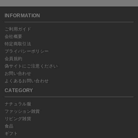
返品期限：商品到着後7営業日以内（土日祝を除く）に連絡・ご返
ンセルしていただいた後、ご希望の商品のみ再度ご注文お願いしま
送いただいた場合のみ対応させていただきます。
す。
こちら
よりご依頼ください。
INFORMATION
予約商品など一部キャンセルが出来ない場合がございます。あらか
じめご了承ください。
ご利用ガイド
会社概要
特定商取引法
プライバシーポリシー
会員規約
偽サイトにご注意ください
お問い合わせ
よくあるお問い合わせ
CATEGORY
ナチュラル服
ファッション雑貨
リビング雑貨
食品
ギフト