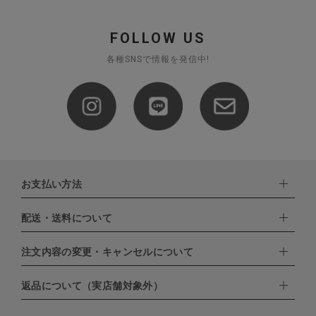
FOLLOW US
各種SNSで情報を発信中!
お支払い方法
配送・送料について
下記お支払い方法よりお選びいただけます。
・クレジットカード（VISA,mastercard,JCB,AMERICAN
EXPRESS,Diners Club）
注文内容の変更・キャンセルについて
配達業者：日本郵便
・amazonペイメント
・楽天ペイ
ゆうパック：800円
返品について（実店舗対象外）
・PayPay
北海道：1,400円
ご注文日当日から翌日のAM9:00までにご連絡頂いた場合はキャン
・NP後払い
沖縄：1,400円
セルは可能です。
ゆうパケット全国一律：360円
ご注文商品の一部キャンセルは出来ませんので、ご注文を全てキャ