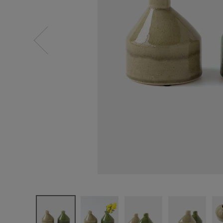
ログイン
新規会員登録
YARD
LUXATE c
eramic bas
e
Sサイズ
¥
1,540
(税込)
CATEGORY
ナチュラル服