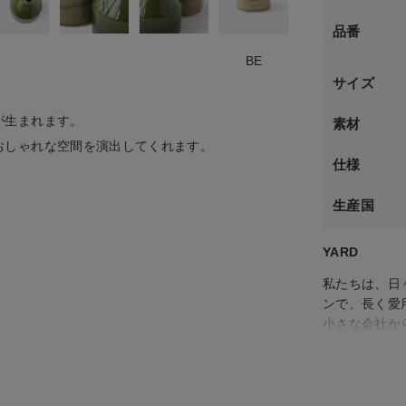
品番
BE
GR
サイズ
が生まれます。
素材
おしゃれな空間を演出してくれます。
仕様
生産国
YARD
私たちは、日
ンで、長く愛
小さな会社か
「もの」「コ
そんな会社に