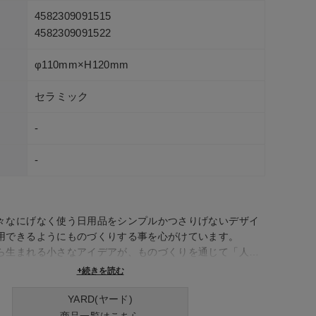
4582309091515
4582309091522
φ110mm×H120mm
セラミック
-
-
々なにげなく使う日用品をシンプルかつさりげないデザイ
用できるようにものづくりする事を心がけています。
ら生まれる小さなアイデアが、ものづくりを通じて「人」
ト」を結び、やがて小さな幸せを皆で共有できる。
+続きを読む
私たちはなりたい。
YARD(ヤード)