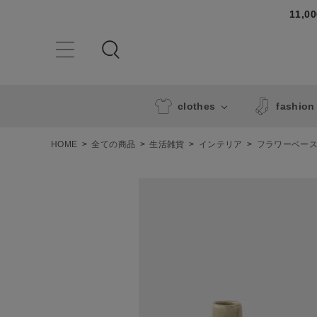
11,
clothes
fashion
HOME
全ての商品
生活雑貨
インテリア
フラワーベー
ACCOUNT MENU
ようこそ ゲスト 様