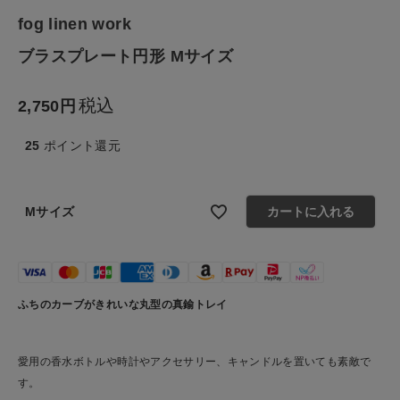
ファッション雑貨
fog linen work
ブラスプレート円形 Mサイズ
生活雑貨
税込
食品
2,750
25
ポイント還元
ギフト
ブランド
Mサイズ
カートに入れる
全ての商品
CONTENTS
ふちのカーブがきれいな丸型の真鍮トレイ
特集
愛用の香水ボトルや時計やアクセサリー、キャンドルを置いても素敵で
ご利用ガイド
す。
お問い合わせ