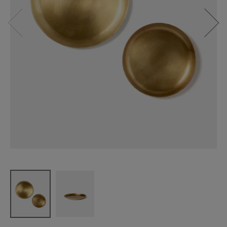
fog linen wo
rk
ブラスプレ
ート円形 M
サイズ
¥
2,750
(税込)
CATEGORY
ナチュラル服