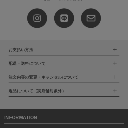
お支払い方法
配送・送料について
下記お支払い方法よりお選びいただけます。
・クレジットカード（VISA,mastercard,JCB,AMERICAN
EXPRESS,Diners Club）
注文内容の変更・キャンセルについて
配達業者：日本郵便
・amazonペイメント
・楽天ペイ
ゆうパック：800円
返品について（実店舗対象外）
・PayPay
北海道：1,400円
ご注文日当日から翌日のAM9:00までにご連絡頂いた場合はキャン
・NP後払い
沖縄：1,400円
セルは可能です。
ゆうパケット全国一律：360円
ご注文商品の一部キャンセルは出来ませんので、ご注文を全てキャ
返品期限：商品到着後7営業日以内（土日祝を除く）に連絡・ご返
ンセルしていただいた後、ご希望の商品のみ再度ご注文お願いしま
送いただいた場合のみ対応させていただきます。
す。
こちら
よりご依頼ください。
INFORMATION
予約商品など一部キャンセルが出来ない場合がございます。あらか
じめご了承ください。