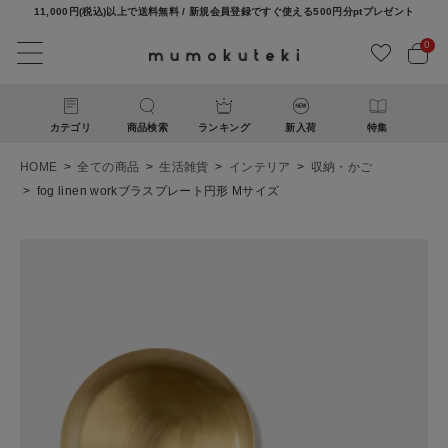
11,000円(税込)以上で送料無料 / 新規会員登録ですぐ使える500円分ptプレゼント
0
カテゴリ
商品検索
ランキング
新入荷
特集
HOME
全ての商品
生活雑貨
インテリア
収納・かご
fog linen workブラスプレート円形 Mサイズ
ACCOUNT MENU
ようこそ ゲスト 様
ログイン
新規会員登録