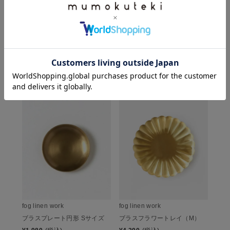
形 Mサイズ
¥
2,750
(税込)
CHECKED ITEM
この商品を見た人は、こちらもチェックしています
fog linen work
fog linen work
ブラスプレート円形 Sサイズ
ブラスフラワートレイ（M）