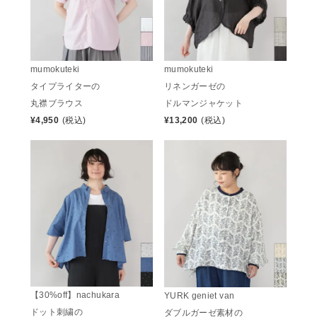
mumokuteki
mumokuteki
タイプライターの
リネンガーゼの
丸襟ブラウス
ドルマンジャケット
¥
4,950
(税込)
¥
13,200
(税込)
【30%off】nachukara
YURK geniet van
ドット刺繍の
ダブルガーゼ素材の