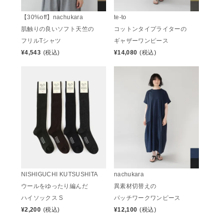
te-to
【30%off】nachukara
コットンタイプライターの
肌触りの良いソフト天竺の
ギャザーワンピース
フリルTシャツ
¥
14,080
(税込)
¥
4,543
(税込)
NISHIGUCHI KUTSUSHITA
nachukara
ウールをゆったり編んだ
異素材切替えの
ハイソックス S
パッチワークワンピース
¥
2,200
(税込)
¥
12,100
(税込)