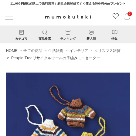
11,000円(税込)以上で送料無料 / 新規会員登録ですぐ使える500円分ptプレゼント
0
カテゴリ
商品検索
ランキング
新入荷
特集
HOME
全ての商品
生活雑貨
インテリア
クリスマス雑貨
People Treeリサイクルウールの手編みミニセーター
ACCOUNT MENU
ようこそ ゲスト 様
ログイン
新規会員登録