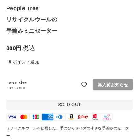
People Tree
生活雑貨
リサイクルウールの
食品
手編みミニセーター
ギフト
税込
880
8
ポイント還元
ブランド
全ての商品
one size
再入荷お知らせ
SOLD OUT
CONTENTS
SOLD OUT
特集
ご利用ガイド
リサイクルウールを使用した、手のひらサイズの小さな手編みのセータ
お問い合わせ
ー。