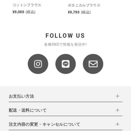
コットンブラウス
ボタニカルブラウス
¥
9,086
(税込)
¥
9,790
(税込)
FOLLOW US
各種SNSで情報を発信中!
お支払い方法
配送・送料について
下記お支払い方法よりお選びいただけます。
・クレジットカード（VISA,mastercard,JCB,AMERICAN
EXPRESS,Diners Club）
注文内容の変更・キャンセルについて
配達業者：日本郵便
・amazonペイメント