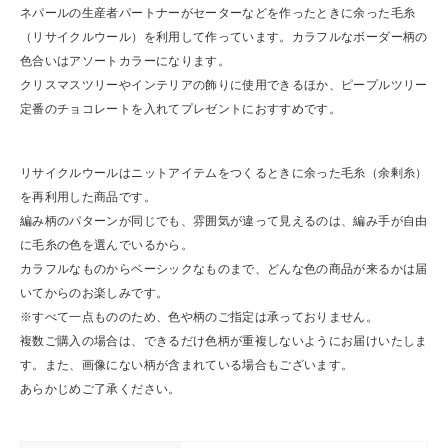
ショップリスト
ネパールの生産者パートナーがセーターなどを作ったときに余った毛糸
（リサイクルウール）を利用して作っています。カラフルなボーダー柄の
色合いはアソートカラーになります。
クリスマスツリーやインテリアの飾りに使用できるほか、ピープルツリー
定番のチョコレートを入れてプレゼントにおすすめです。
リサイクルウールはニットアイテムをつくるときに余った毛糸（余剰糸）
を再利用した商品です。
編み柄のパターンが同じでも、雰囲気が違って見えるのは、編み手が自由
に毛糸の色を選んでいるから。
カラフルなものからベーシックなものまで、どんな色の商品が来るかは届
いてからのお楽しみです。
※すべて一点もののため、色や柄のご指定は承っておりません。
複数ご購入の場合は、できるだけ色柄が重複しないようにお届けいたしま
す。また、画像にない柄が含まれている場合もございます。
あらかじめご了承ください。