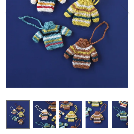
People Tree
リサイクル
ウールの
手編みミニ
セーター
¥
880
(税込)
CATEGORY
ナチュラル服
ファッション雑貨