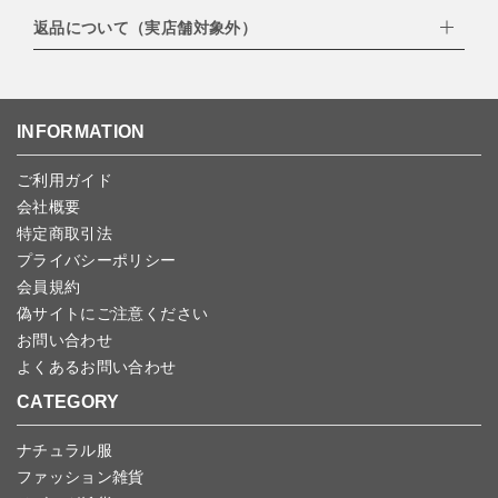
・楽天ペイ
ゆうパック：800円
返品について（実店舗対象外）
・PayPay
北海道：1,400円
ご注文日当日から翌日のAM9:00までにご連絡頂いた場合はキャン
・NP後払い
沖縄：1,400円
セルは可能です。
ゆうパケット全国一律：360円
ご注文商品の一部キャンセルは出来ませんので、ご注文を全てキャ
返品期限：商品到着後7営業日以内（土日祝を除く）に連絡・ご返
ンセルしていただいた後、ご希望の商品のみ再度ご注文お願いしま
送いただいた場合のみ対応させていただきます。
す。
こちら
よりご依頼ください。
INFORMATION
予約商品など一部キャンセルが出来ない場合がございます。あらか
じめご了承ください。
ご利用ガイド
会社概要
特定商取引法
プライバシーポリシー
会員規約
偽サイトにご注意ください
お問い合わせ
よくあるお問い合わせ
CATEGORY
ナチュラル服
ファッション雑貨