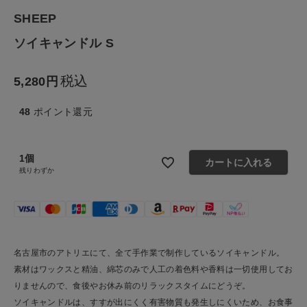
生活雑貨
SHEEP
ソイキャンドル S
食品
税込
5,280
ギフト
48
ポイント還元
ブランド
1個
全ての商品
カートに入れる
残りわずか
CONTENTS
特集
ご利用ガイド
名古屋市のアトリエにて、全て手作業で制作しているソイキャンドル。
素材はワックスと精油、綿芯のみで人工の着色料や香料は一切使用してお
お問い合わせ
りませんので、食後やお休み前のリラックスタイムにどうぞ。
ショップリスト
ソイキャンドルは、すすが出にくく有害物質も発生しにくいため、お食事