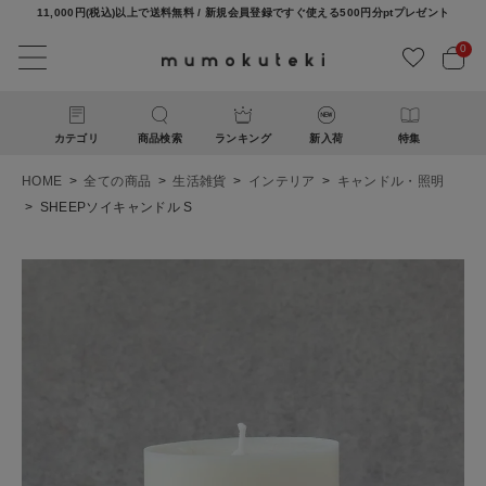
11,000円(税込)以上で送料無料 / 新規会員登録ですぐ使える500円分ptプレゼント
0
カテゴリ
商品検索
ランキング
新入荷
特集
HOME
全ての商品
生活雑貨
インテリア
キャンドル・照明
SHEEPソイキャンドル S
ACCOUNT MENU
ようこそ ゲスト 様
ログイン
新規会員登録