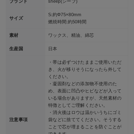
ブランド
sheep(シープ)
S:約Φ75×80mm
サイズ
燃焼時間:約50時間
素材
ワックス、精油、綿芯
生産国
日本
・帯は必ずつけたままご使用いただ
き、火が移りそうになったら外して
ください。
・凝固剤などの添加物不使用のた
め、表面に凹凸やヒビなどが入って
いる場合がありますが、天然素材の
特徴としてご理解ください。
・消火後はロウは温かいうちにゴミ
注意事項
袋などに捨ててください。そうする
ことで芯が埋まることを防ぐことが
できます。