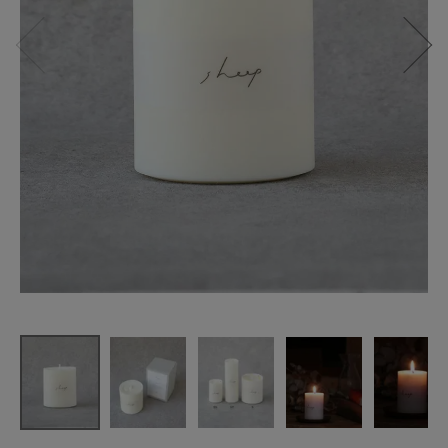
SHEEP
ソイキャン
ドル S
¥
5,280
(税込)
CATEGORY
ナチュラル服
ファッション雑貨