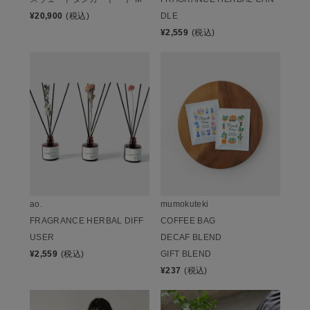
¥
20,900
(税込)
DLE
¥
2,559
(税込)
ao.
mumokuteki
FRAGRANCE HERBAL DIFF
COFFEE BAG
USER
DECAF BLEND
¥
2,559
(税込)
GIFT BLEND
¥
237
(税込)