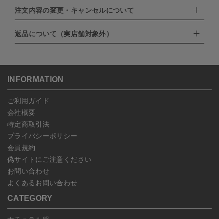
EXPRESS,Diners Club）
注文内容の変更・キャンセルについて
配達業者：日本郵便
・amazonペイメント
・楽天ペイ
ゆうパック：800円
返品について（実店舗対象外）
・PayPay
北海道：1,400円
ご注文日当日から翌日のAM9:00までにご連絡頂いた場合はキャン
・NP後払い
沖縄：1,400円
セルは可能です。
ゆうパケット全国一律：360円
ご注文商品の一部キャンセルは出来ませんので、ご注文を全てキャ
返品期限：商品到着後7営業日以内（土日祝を除く）に連絡・ご返
ンセルしていただいた後、ご希望の商品のみ再度ご注文お願いしま
送いただいた場合のみ対応させていただきます。
す。
こちら
よりご依頼ください。
INFORMATION
予約商品など一部キャンセルが出来ない場合がございます。あらか
じめご了承ください。
ご利用ガイド
会社概要
特定商取引法
プライバシーポリシー
会員規約
偽サイトにご注意ください
お問い合わせ
よくあるお問い合わせ
CATEGORY