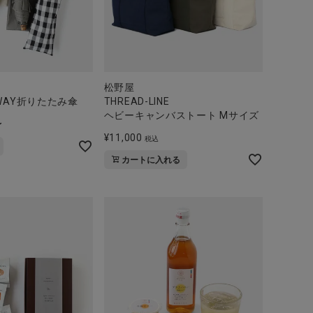
松野屋
WAY折りたたみ傘
THREAD-LINE
ヘビーキャンバストート Mサイズ
〜
¥
11,000
税込
カートに入れる