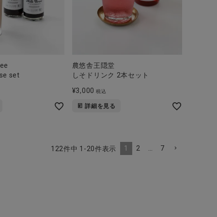
fee
農悠舎王隠堂
se set
しそドリンク 2本セット
¥
3,000
税込
詳細を見る
1
2
…
7
122
件中
1
-
20
件表示