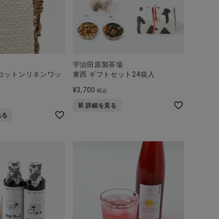
宇治田原製茶場
コットンリネンワッ
東西 ギフトセット24袋入
¥
3,700
税込
詳細を見る
れる