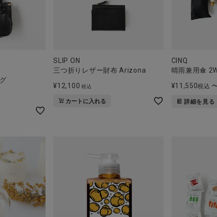
SLIP ON
CINQ
三つ折りレザー財布 Arizona
晴雨兼用傘 2
グ
¥
12,100
¥
11,550
税込
税込
カートに入れる
詳細を見る