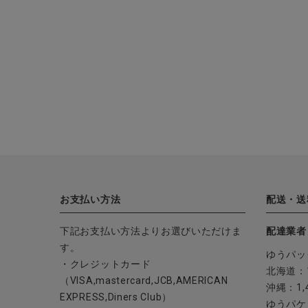
お支払い方法
配送・送
下記お支払い方法よりお選びいただけま
配達業者
す。
ゆうパッ
・クレジットカード
北海道：1
（VISA,mastercard,JCB,AMERICAN
沖縄：1,
EXPRESS,Diners Club）
ゆうパケ