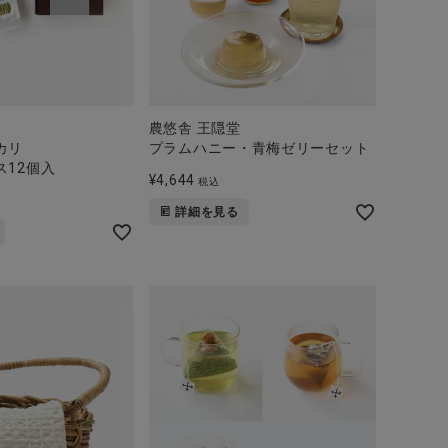
農悠舎 王隠堂
カリ
プラムハニー・青梅ゼリーセット
ス12個入
¥
4,644
税込
詳細を見る