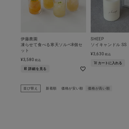
伊藤農園
SHEEP
凍らせて食べる寒天ソルベ8個セ
ソイキャンドル SS
ット
¥
3,630
税込
¥
3,580
税込
カートに入れる
詳細を見る
並び替え
新着順
価格が安い順
価格が高い順