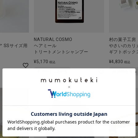
NATURAL COSMO
村の菓子工房
リア SSサイズ用
ヘアミール
やさいのカリ
トリートメントシャンプー
ギフトボック
¥
5,170
¥
4,830
税込
税込
カートに入れる
詳細を見る