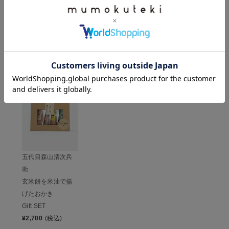
レビューを書いて100ポイント
HISTORY
最近チェックした商品
五代目森山清次兵
衛
玄米餅を米油で揚
げたおかき
Gift SET
¥
2,700
(税込)