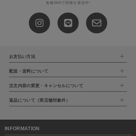
各種SNSで情報を発信中!
お支払い方法
配送・送料について
下記お支払い方法よりお選びいただけます。
・クレジットカード（VISA,mastercard,JCB,AMERICAN
EXPRESS,Diners Club）
注文内容の変更・キャンセルについて
配達業者：日本郵便
・amazonペイメント
・楽天ペイ
ゆうパック：800円
返品について（実店舗対象外）
・PayPay
北海道：1,400円
ご注文日当日から翌日のAM9:00までにご連絡頂いた場合はキャン
・NP後払い
沖縄：1,400円
セルは可能です。
ゆうパケット全国一律：360円
ご注文商品の一部キャンセルは出来ませんので、ご注文を全てキャ
返品期限：商品到着後7営業日以内（土日祝を除く）に連絡・ご返
ンセルしていただいた後、ご希望の商品のみ再度ご注文お願いしま
送いただいた場合のみ対応させていただきます。
す。
こちら
よりご依頼ください。
INFORMATION
予約商品など一部キャンセルが出来ない場合がございます。あらか