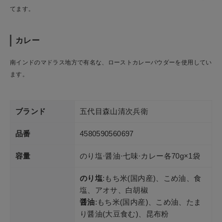
てます。
カレー
南インドのマドラス地方で有名な、ローストカレーパウダーを使用してい
ます。
ブランド
五代目森山清次兵衛
品番
4580590560697
容量
のり塩·醤油·七味·カレー各70g×1袋
のり塩
:もち米(国内産)、こめ油、食
塩、アオサ、白胡椒
醤油
:もち米(国内産)、こめ油、たま
り醤油(大豆食む)、昆布粉