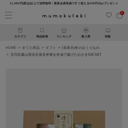
11,000円(税込)以上で送料無料 / 新規会員登録ですぐ使える500円分ptプレゼント
0
カテゴリ
商品検索
ランキング
新入荷
特集
HOME
全ての商品
ギフト
(非表示)冬のおくりもの
五代目森山清次兵衛玄米餅を米油で揚げたおかきGift SET
ACCOUNT MENU
ようこそ ゲスト 様
ログイン
新規会員登録