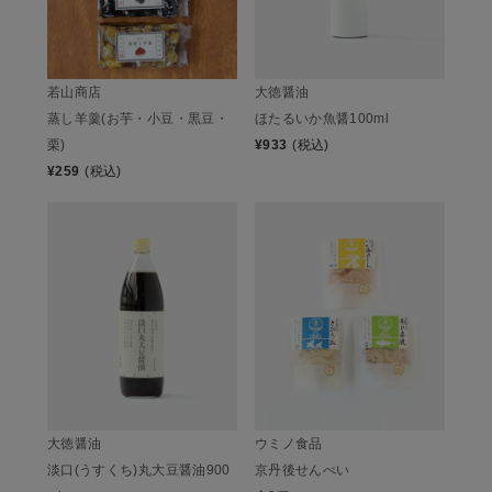
若山商店
大徳醤油
蒸し羊羹(お芋・小豆・黒豆・
ほたるいか魚醤100ml
栗)
¥
933
(税込)
¥
259
(税込)
大徳醤油
ウミノ食品
淡口(うすくち)丸大豆醤油900
京丹後せんべい