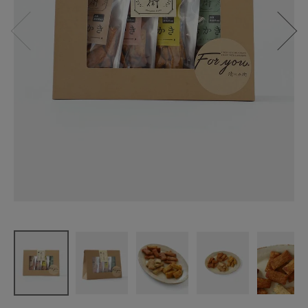
五代目森山
清次兵衛
玄米餅を米
油で揚げた
おかき
Gift SET
¥
2,700
(税込)
CATEGORY
ナチュラル服