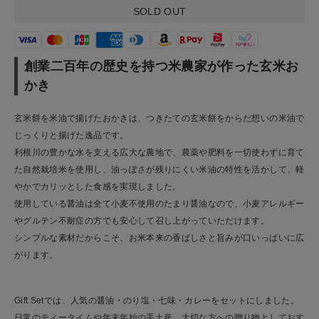
SOLD OUT
お問い合わせ
ショップリスト
創業二百年の歴史を持つ米農家が作った玄米お
かき
玄米餅を米油で揚げたおかきは、つきたての玄米餅をからだ想いの米油で
じっくりと揚げた逸品です。
利根川の豊かな水を支える広大な農地で、農薬や肥料を一切使わずに育て
た自然栽培米を使用し、油っぽさが残りにくい米油の特性を活かして、軽
やかでカリッとした食感を実現しました。
使用している醤油は全て小麦不使用のたまり醤油なので、小麦アレルギー
やグルテン不耐症の方でも安心して召し上がっていただけます。
シンプルな素材だからこそ、お米本来の香ばしさと旨みが口いっぱいに広
がります。
Gift Setでは、人気の醤油・のり塩・七味・カレーをセットにしました。
日常のティータイムや年末年始の手土産、大切な方への贈り物としておす