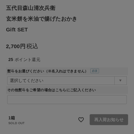
五代目森山清次兵衛
ファッション雑貨
玄米餅を米油で揚げたおかき
生活雑貨
Gift SET
食品
税込
2,700
ギフト
25
ポイント還元
熨斗をお選びください（※名入れはできません）
ブランド
(必
須)
その他熨斗をご希望の場合はこちらにご記入ください
全ての商品
CONTENTS
特集
1箱
再入荷お知らせ
SOLD OUT
ご利用ガイド