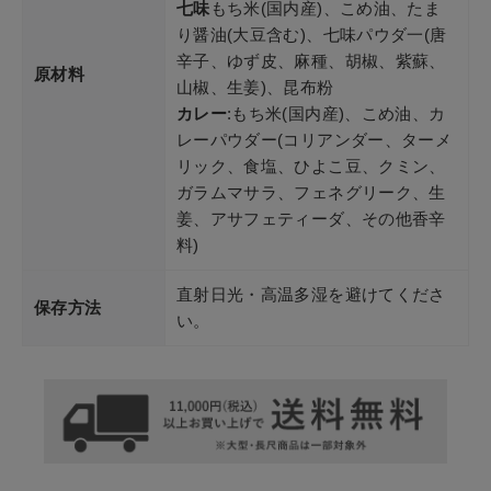
七味
もち米(国内産)、こめ油、たま
り醤油(大豆含む)、七味パウダ一(唐
辛子、ゆず皮、麻種、胡椒、紫蘇、
原材料
山椒、生姜)、昆布粉
カレー
:もち米(国内産)、こめ油、カ
レーパウダー(コリアンダー、ターメ
リック、食塩、ひよこ豆、クミン、
ガラムマサラ、フェネグリーク、生
姜、アサフェティーダ、その他香辛
料)
直射日光・高温多湿を避けてくださ
保存方法
い。