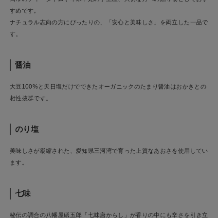
すめです。
ナチュラル志向の方にぴったりの、「安心と美味しさ」を両立した一品で
す。
醤油
大豆100%と天日塩だけでできたオーガニックのたまり醤油はおかきとの
相性抜群です。
のり塩
美味しさが凝縮された、愛知県三河湾で育った上質なあおさを使用してい
ます。
七味
秘伝の調合の八幡屋礒五郎「七味唐からし」が香りの中にも辛さを引き立