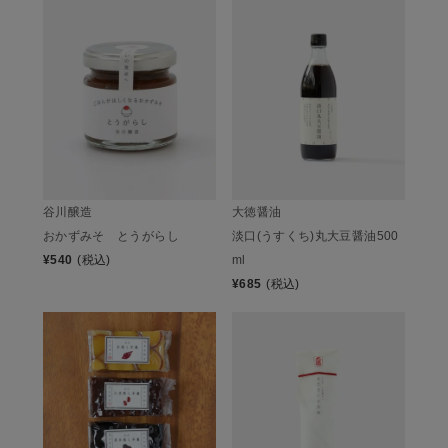
谷川醸造
大徳醤油
おかずみそ とうがらし
淡口(うすくち)丸大豆醤油500
¥
540
(税込)
ml
¥
685
(税込)