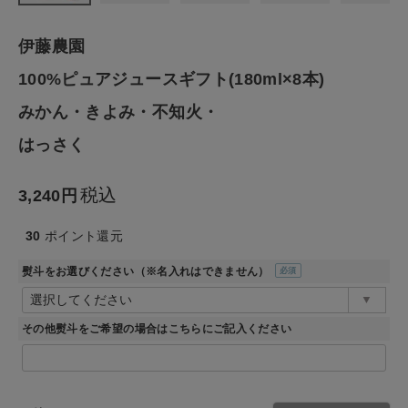
CATEGORY
ナチュラル服
伊藤農園
100%ピュアジュースギフト(180ml×8本)
ファッション雑貨
みかん・きよみ・不知火・
はっさく
生活雑貨
税込
食品
3,240
30
ポイント還元
ギフト
熨斗をお選びください（※名入れはできません）
(必
ブランド
須)
その他熨斗をご希望の場合はこちらにご記入ください
全ての商品
CONTENTS