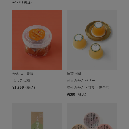
¥
428
(税込)
かきぶち農園
無茶々園
はちみつ梅
寒天みかんゼリー
¥
1,399
(税込)
温州みかん・甘夏・伊予柑
¥
280
(税込)