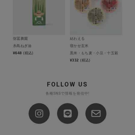
弥冨農園
結わえる
糸島ねぎ油
寝かせ玄米
¥
648
(税込)
黒米・もち麦・小豆・十五穀
¥
332
(税込)
FOLLOW US
各種SNSで情報を発信中!