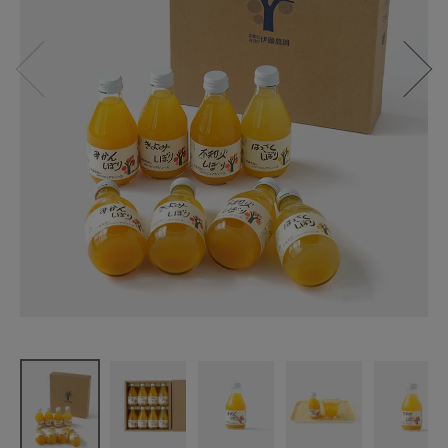
伊藤農園
100%ピュア
ジュースギ
フト(180ml×
8本)
みかん・き
よみ・不知
火・
はっさく
¥
3,240
(税込)