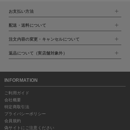
お支払い方法
配送・送料について
下記お支払い方法よりお選びいただけます。
・クレジットカード（VISA,mastercard,JCB,AMERICAN
EXPRESS,Diners Club）
注文内容の変更・キャンセルについて
配達業者：日本郵便
・amazonペイメント
・楽天ペイ
ゆうパック：800円
返品について（実店舗対象外）
・PayPay
北海道：1,400円
ご注文日当日から翌日のAM9:00までにご連絡頂いた場合はキャン
・NP後払い
沖縄：1,400円
セルは可能です。
ゆうパケット全国一律：360円
ご注文商品の一部キャンセルは出来ませんので、ご注文を全てキャ
返品期限：商品到着後7営業日以内（土日祝を除く）に連絡・ご返
ンセルしていただいた後、ご希望の商品のみ再度ご注文お願いしま
送いただいた場合のみ対応させていただきます。
す。
こちら
よりご依頼ください。
INFORMATION
予約商品など一部キャンセルが出来ない場合がございます。あらか
じめご了承ください。
ご利用ガイド
会社概要
特定商取引法
プライバシーポリシー
会員規約
偽サイトにご注意ください