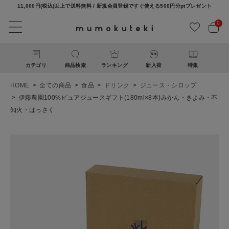
11,000円(税込)以上で送料無料 / 新規会員登録ですぐ使える500円分ptプレゼント
0
カテゴリ
商品検索
ランキング
新入荷
特集
HOME
全ての商品
食品
ドリンク
ジュース・シロップ
伊藤農園100%ピュアジュースギフト(180ml×8本)みかん・きよみ・不
知火・はっさく
ACCOUNT MENU
ようこそ ゲスト 様
ログイン
新規会員登録