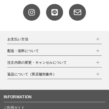
お支払い方法
配送・送料について
下記お支払い方法よりお選びいただけます。
・クレジットカード（VISA,mastercard,JCB,AMERICAN
EXPRESS,Diners Club）
注文内容の変更・キャンセルについて
配達業者：日本郵便
・amazonペイメント
・楽天ペイ
ゆうパック：800円
返品について（実店舗対象外）
・PayPay
北海道：1,400円
ご注文日当日から翌日のAM9:00までにご連絡頂いた場合はキャン
・NP後払い
沖縄：1,400円
セルは可能です。
ゆうパケット全国一律：360円
ご注文商品の一部キャンセルは出来ませんので、ご注文を全てキャ
返品期限：商品到着後7営業日以内（土日祝を除く）に連絡・ご返
ンセルしていただいた後、ご希望の商品のみ再度ご注文お願いしま
送いただいた場合のみ対応させていただきます。
す。
こちら
よりご依頼ください。
INFORMATION
予約商品など一部キャンセルが出来ない場合がございます。あらか
じめご了承ください。
ご利用ガイド