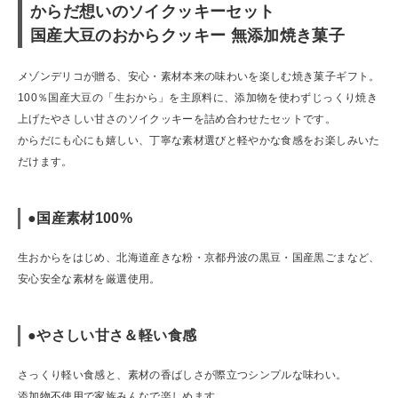
からだ想いのソイクッキーセット
ショップリスト
国産大豆のおからクッキー 無添加焼き菓子
メゾンデリコが贈る、安心・素材本来の味わいを楽しむ焼き菓子ギフト。
100％国産大豆の「生おから」を主原料に、添加物を使わずじっくり焼き
上げたやさしい甘さのソイクッキーを詰め合わせたセットです。
からだにも心にも嬉しい、丁寧な素材選びと軽やかな食感をお楽しみいた
だけます。
●国産素材100%
生おからをはじめ、北海道産きな粉・京都丹波の黒豆・国産黒ごまなど、
安心安全な素材を厳選使用。
●やさしい甘さ＆軽い食感
さっくり軽い食感と、素材の香ばしさが際立つシンプルな味わい。
添加物不使用で家族みんなで楽しめます。