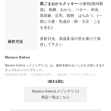
黒ごまおからクッキー
:小麦粉(国内製
造)、粗糖、おから、バター、米油、
黒胡麻、豆乳、鶏卵、はちみつ、(一
部に小麦・乳成分・卵・大豆・ごま
を含む)
直射日光、高温多湿の所を避けて保
保存方法
存して下さい
Maison Delico
Maison Delico（メゾンデリコ）は、素材本来のおいしさを大切にするナ
チュラルスイーツブランド。
国産素材や厳選した原材料を使用し、添加物にできるだけ頼らない、やさ
しく丁寧なお菓子づくりを追求しています。
+続きを読む
日々の暮らしにそっと寄り添う、安心と心地よさを届けます。
Maison Delico(メゾンデリコ)
商品一覧はこちら