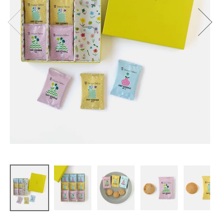
Maison Deli
co
ソイクッキ
ーセット
¥
1,080
(税込)
CATEGORY
ナチュラル服
ファッション雑貨