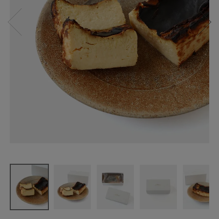
UTAU
酒粕バスク
¥
2,268
(税込)
CATEGORY
ナチュラル服
ファッション雑貨
生活雑貨