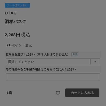
クール便でお届け
食品
UTAU
酒粕バスク
ギフト
税込
2,268
ブランド
21
ポイント還元
全ての商品
熨斗をお選びください（※名入れはできません）
(必
CONTENTS
須)
その他熨斗をご希望の場合はこちらにご記入ください
特集
ご利用ガイド
お問い合わせ
1箱
カートに入れる
ショップリスト