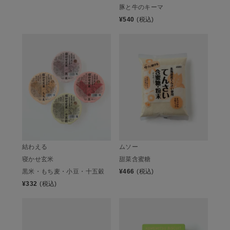
豚と牛のキーマ
¥
540
(税込)
結わえる
ムソー
寝かせ玄米
甜菜含蜜糖
黒米・もち麦・小豆・十五穀
¥
466
(税込)
¥
332
(税込)