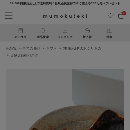
11,000円(税込)以上で送料無料 / 新規会員登録ですぐ使える500円分ptプレゼント
0
カテゴリ
商品検索
ランキング
新入荷
特集
HOME
全ての商品
ギフト
(非表示)冬のおくりもの
UTAU酒粕バスク
ACCOUNT MENU
ようこそ ゲスト 様
ログイン
新規会員登録