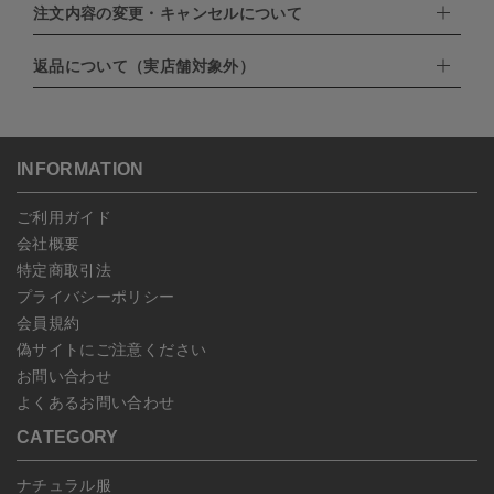
EXPRESS,Diners Club）
注文内容の変更・キャンセルについて
配達業者：日本郵便
・amazonペイメント
・楽天ペイ
ゆうパック：800円
返品について（実店舗対象外）
・PayPay
北海道：1,400円
ご注文日当日から翌日のAM9:00までにご連絡頂いた場合はキャン
・NP後払い
沖縄：1,400円
セルは可能です。
ゆうパケット全国一律：360円
ご注文商品の一部キャンセルは出来ませんので、ご注文を全てキャ
返品期限：商品到着後7営業日以内（土日祝を除く）に連絡・ご返
ンセルしていただいた後、ご希望の商品のみ再度ご注文お願いしま
送いただいた場合のみ対応させていただきます。
す。
こちら
よりご依頼ください。
INFORMATION
予約商品など一部キャンセルが出来ない場合がございます。あらか
じめご了承ください。
ご利用ガイド
会社概要
特定商取引法
プライバシーポリシー
会員規約
偽サイトにご注意ください
お問い合わせ
よくあるお問い合わせ
CATEGORY
ナチュラル服