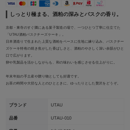
しっとり極まる、酒粕の深みとバスクの香り。
京都・東寺のすぐ隣にある菓子製造の場で、一つひとつ丁寧に仕立てた
「UTAU酒粕バスクチーズケーキ」。
日本酒造りで生まれた上質な酒粕をベースに生地に練り込み、バスクチー
ズケーキ特有の焼き焦がした香ばしさと、酒粕のやさしく深い余韻がひと
口で広がります。
卵や乳製品を活かしながらも、和の味わいを感じさせる仕上がりに。
年末年始の手土産や贈り物としても好適です。
お茶の時間や大切な人とのひとときに、ゆったりとした贅沢をどうぞ。
ブランド
UTAU
品番
UTAU-010