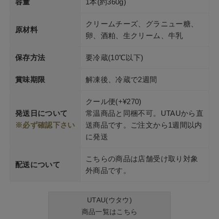
容量
1本(約360g)
クリームチーズ、グラニュー糖、
原材料
卵、酒粕、生クリーム、牛乳
保存方法
要冷蔵(10℃以下)
賞味期限
解凍後、冷蔵で2週間
クール便(+¥270)
発送日について
常温商品と同梱不可。UTAUから直
※必ず確認下さい
送商品です。ご注文から1週間以内
に発送
こちらの商品は店舗受け取り対象
配送について
外商品です。
UTAU(ウタウ)
商品一覧はこちら