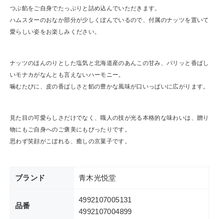
つぶ餡をご自身でたっぷりと詰め込んでいただきます。
ハムスターのおなか部分が少しくぼんでいるので、付属のナッツを置いて
愛らしい姿をお楽しみください。
ナッツのほんのりとした塩気と北海道産のあんこの甘み、パリッと香ばし
いモナカがなんとも言えないハーモニー。
噛むたびに、皮の香ばしさと餡の豊かな風味が口いっぱいに広がります。
見た目の可愛らしさだけでなく、職人の技が光る本格的な味わいは、贈り
物にもご自身へのご褒美にもぴったりです。
思わず笑顔がこぼれる、癒しの京菓子です。
ブランド
青木光悦堂
4992107005131
品番
4992107004899