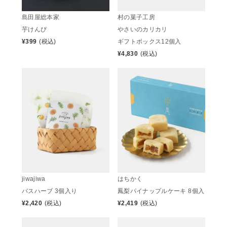
島田屋総本家
村の菓子工房
芋けんぴ
やさいのカリカリ
¥
399
(税込)
ギフトボックス12個入
¥
4,830
(税込)
はちかく
jiwajiwa
鳳梨パイナップルケーキ 8個入
バスハーブ 3個入り
¥
2,419
(税込)
¥
2,420
(税込)