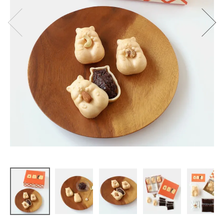
青木光悦堂
手作りハム
スターモナ
カ つぶ餡
2個入り・6
個入り
¥
859
(税込)
CATEGORY
ナチュラル服