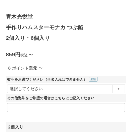
ファッション雑貨
青木光悦堂
生活雑貨
手作りハムスターモナカ つぶ餡
食品
2個入り・6個入り
ギフト
859
〜
税込
ブランド
8
ポイント還元
〜
熨斗をお選びください（※名入れはできません）
全ての商品
(必
須)
CONTENTS
その他熨斗をご希望の場合はこちらにご記入ください
特集
ご利用ガイド
2個入り
お問い合わせ