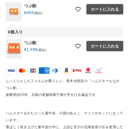
つぶ餡
カートに入れる
ショップリスト
¥
859
税込
6個入り
つぶ餡
カートに入れる
¥
1,998
税込
ふっくらとしたフォルムが愛らしい、青木光悦堂の「ハムスターもなか
つぶ餡」。
創業明治25年、京都の老舗和菓子屋が手がける逸品です。
ハムスターをかたどった最中皮、小袋のあんこ、ナッツがセットになって
います。
香ばしく焼き上げた最中皮の中に、上品な甘さの北海道産小豆を使用した