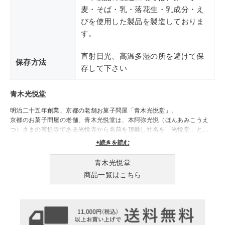
麦・そば・乳・落花生・乳成分・え
びを使用した製品を製造しておりま
す。
直射日光、高温多湿の所を避けて保
保存方法
存して下さい
青木光悦堂
明治二十五年創業、京都の老舗お菓子問屋「青木光悦堂」。
京都のお菓子問屋の老舗、青木光悦堂は、本阿弥光悦（ほんあみこうえ
つ）さまの菩提寺である光悦寺から名前を頂戴し社名を「光悦堂」としま
した。
+続きを読む
「頼りになる問屋」、「愛される問屋」を目指し、菓子職人の魂のこもっ
た『心なごむ故郷の銘菓』で、お客さまの喜びを創造することを創業の精
青木光悦堂
神として精進し､
商品一覧はこちら
「一つ一つを丁寧に､一人一人を大切に」の心で、本物の銘菓を日本中
に、世界中にお届けします。