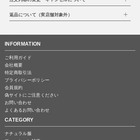
配達業者：日本郵便
・amazonペイメント
・楽天ペイ
ゆうパック：800円
返品について（実店舗対象外）
・PayPay
北海道：1,400円
ご注文日当日から翌日のAM9:00までにご連絡頂いた場合はキャン
・NP後払い
沖縄：1,400円
セルは可能です。
ゆうパケット全国一律：360円
ご注文商品の一部キャンセルは出来ませんので、ご注文を全てキャ
返品期限：商品到着後7営業日以内（土日祝を除く）に連絡・ご返
ンセルしていただいた後、ご希望の商品のみ再度ご注文お願いしま
送いただいた場合のみ対応させていただきます。
す。
こちら
よりご依頼ください。
INFORMATION
予約商品など一部キャンセルが出来ない場合がございます。あらか
じめご了承ください。
ご利用ガイド
会社概要
特定商取引法
プライバシーポリシー
会員規約
偽サイトにご注意ください
お問い合わせ
よくあるお問い合わせ
CATEGORY
ナチュラル服