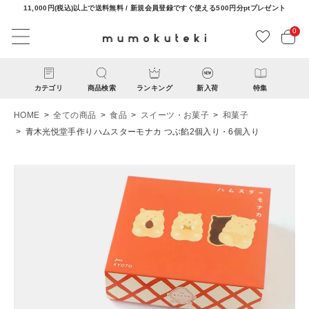
11,000円(税込)以上で送料無料 / 新規会員登録ですぐ使える500円分ptプレゼント
0
カテゴリ
商品検索
ランキング
新入荷
特集
HOME
全ての商品
食品
スイーツ・お菓子
和菓子
青木光悦堂手作りハムスターモナカ つぶ餡2個入り・6個入り
ACCOUNT MENU
ようこそ ゲスト 様
ログイン
新規会員登録