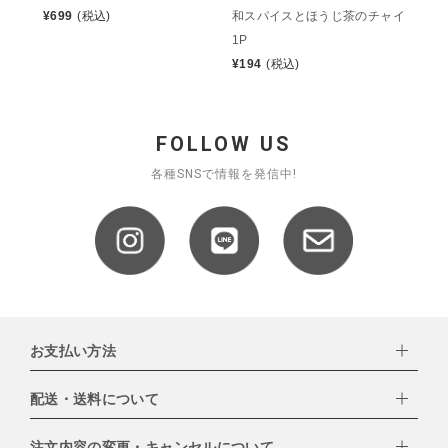
¥
699
(税込)
和スパイスとほうじ茶のチャイ
1P
¥
194
(税込)
FOLLOW US
各種SNSで情報を発信中!
お支払い方法
配送・送料について
下記お支払い方法よりお選びいただけます。
・クレジットカード（VISA,mastercard,JCB,AMERICAN
EXPRESS,Diners Club）
注文内容の変更・キャンセルについて