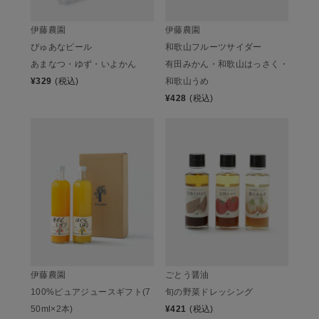
伊藤農園
伊藤農園
ぴゅあなピール
和歌山フルーツサイダー
あまなつ・ゆず・いよかん
有田みかん・和歌山はっさく・
¥
329
(税込)
和歌山うめ
¥
428
(税込)
伊藤農園
ごとう醤油
100%ピュアジュースギフト(7
旬の野菜ドレッシング
50ml×2本)
¥
421
(税込)