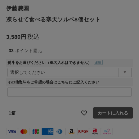
ファッション雑貨
伊藤農園
凍らせて食べる寒天ソルベ8個セット
生活雑貨
税込
食品
3,580
33
ポイント還元
ギフト
熨斗をお選びください（※名入れはできません）
(必
ブランド
須)
その他熨斗をご希望の場合はこちらにご記入ください
全ての商品
CONTENTS
1箱
カートに入れる
特集
ご利用ガイド
お問い合わせ