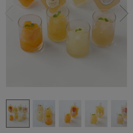
伊藤農園
凍らせて食
べる寒天ソ
ルベ8個セッ
ト
¥
3,580
(税込)
CATEGORY
ナチュラル服