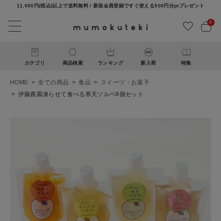
11,000円(税込)以上で送料無料 / 新規会員登録ですぐ使える500円分ptプレゼント
0
カテゴリ
商品検索
ランキング
新入荷
特集
HOME
全ての商品
食品
スイーツ・お菓子
伊藤農園凍らせて食べる寒天ソルベ8個セット
ACCOUNT MENU
ようこそ ゲスト 様
ログイン
新規会員登録