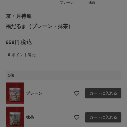
プレーン
抹茶
生活雑貨
京・月待庵
食品
福だるま（プレーン・抹茶）
ギフト
税込
658
ブランド
6
ポイント還元
全ての商品
1個
CONTENTS
特集
プレーン
カートに入れる
ご利用ガイド
お問い合わせ
抹茶
カートに入れる
ショップリスト