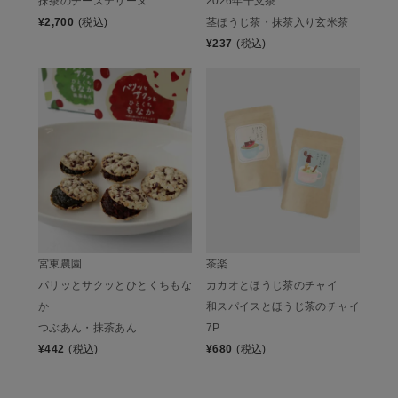
抹茶のチーズテリーヌ
2026年干支茶
¥
2,700
(税込)
茎ほうじ茶・抹茶入り玄米茶
¥
237
(税込)
宮東農園
茶楽
パリッとサクッとひとくちもな
カカオとほうじ茶のチャイ
か
和スパイスとほうじ茶のチャイ
つぶあん・抹茶あん
7P
¥
442
(税込)
¥
680
(税込)