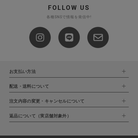
FOLLOW US
各種SNSで情報を発信中!
お支払い方法
配送・送料について
下記お支払い方法よりお選びいただけます。
・クレジットカード（VISA,mastercard,JCB,AMERICAN
EXPRESS,Diners Club）
注文内容の変更・キャンセルについて
配達業者：日本郵便
・amazonペイメント
・楽天ペイ
ゆうパック：800円
返品について（実店舗対象外）
・PayPay
北海道：1,400円
ご注文日当日から翌日のAM9:00までにご連絡頂いた場合はキャン
・NP後払い
沖縄：1,400円
セルは可能です。
ゆうパケット全国一律：360円
ご注文商品の一部キャンセルは出来ませんので、ご注文を全てキャ
返品期限：商品到着後7営業日以内（土日祝を除く）に連絡・ご返
ンセルしていただいた後、ご希望の商品のみ再度ご注文お願いしま
送いただいた場合のみ対応させていただきます。