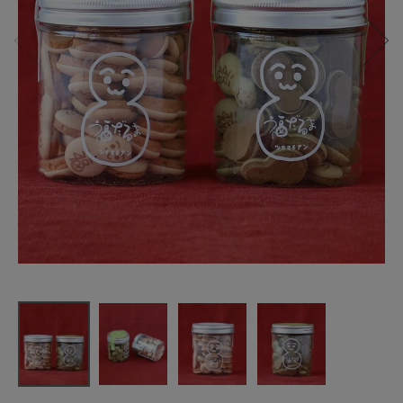
京・月待庵
福だるま
（プレー
ン・抹茶）
¥
658
(税込)
CATEGORY
ナチュラル服
ファッション雑貨