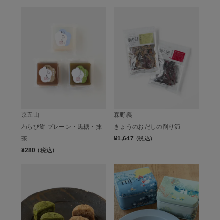
京五山
森野義
わらび餅 プレーン・黒糖・抹
きょうのおだしの削り節
茶
¥
1,647
(税込)
¥
280
(税込)