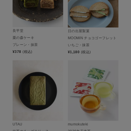
良平堂
日の出屋製菓
栗の森ケーキ
MOOMIN チョコゴーフレット
プレーン・抹茶
いちご・抹茶
¥
378
(税込)
¥
1,180
(税込)
UTAU
mumokuteki