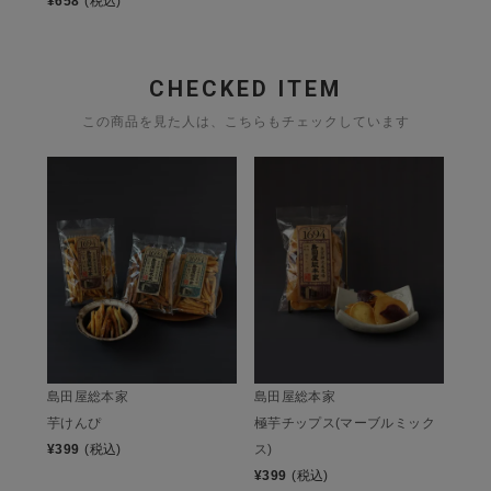
¥
658
(税込)
CHECKED ITEM
この商品を見た人は、こちらもチェックしています
島田屋総本家
島田屋総本家
芋けんぴ
極芋チップス(マーブルミック
¥
399
(税込)
ス)
¥
399
(税込)