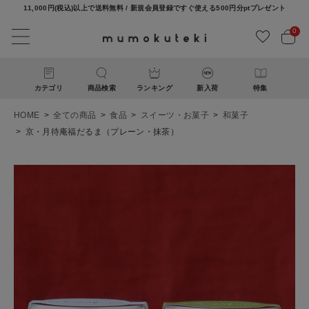
11,000円(税込)以上で送料無料 / 新規会員登録ですぐ使える500円分ptプレゼント
0
カテゴリ
商品検索
ランキング
新入荷
特集
HOME
全ての商品
食品
スイーツ・お菓子
和菓子
京・月待庵福だるま（プレーン・抹茶）
ACCOUNT MENU
ようこそ ゲスト 様
ログイン
新規会員登録