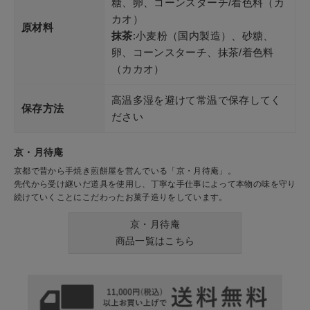
糖、卵、コーンスターチ/着色料（カ
カオ）
原材料
抹茶
:小麦粉（国内製造）、砂糖、
卵、コーンスターチ、抹茶/着色料
（カカオ）
高温多湿を避けて常温で保存してく
保存方法
ださい
京・月待庵
京都で昔から手焼き煎餅屋を営んでいる「京・月待庵」。
先代から受け継いだ道具を使用し、丁寧な手仕事によって本物の味を守り
続けていくことにこだわったお菓子造りをしています。
京・月待庵
商品一覧はこちら