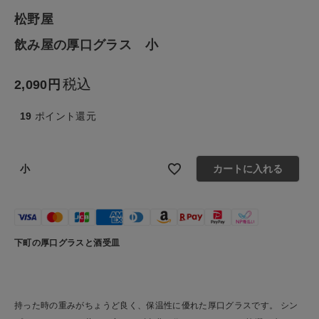
松野屋
生活雑貨
飲み屋の厚口グラス 小
食品
税込
2,090
ギフト
19
ポイント還元
ブランド
小
カートに入れる
全ての商品
CONTENTS
下町の厚口グラスと酒受皿
特集
ご利用ガイド
お問い合わせ
持った時の重みがちょうど良く、保温性に優れた厚口グラスです。 シン