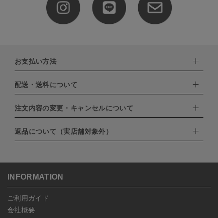
お支払い方法
配送・送料について
下記お支払い方法よりお選びいただけます。
・クレジットカード（VISA,mastercard,JCB,AMERICAN
EXPRESS,Diners Club）
注文内容の変更・キャンセルについて
配達業者：日本郵便
・amazonペイメント
・楽天ペイ
ゆうパック：800円
返品について（実店舗対象外）
・PayPay
北海道：1,400円
ご注文日当日から翌日のAM9:00までにご連絡頂いた場合はキャン
・NP後払い
沖縄：1,400円
セルは可能です。
ゆうパケット全国一律：360円
ご注文商品の一部キャンセルは出来ませんので、ご注文を全てキャ
返品期限：商品到着後7営業日以内（土日祝を除く）に連絡・ご返
ンセルしていただいた後、ご希望の商品のみ再度ご注文お願いしま
送いただいた場合のみ対応させていただきます。
す。
こちら
よりご依頼ください。
INFORMATION
予約商品など一部キャンセルが出来ない場合がございます。あらか
じめご了承ください。
ご利用ガイド
会社概要