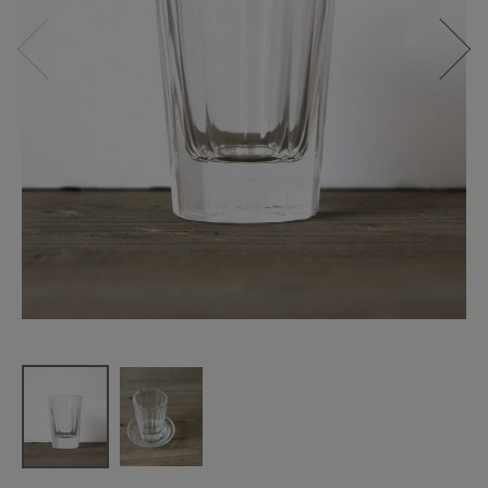
松野屋
飲み屋の厚
口グラス
小
¥
2,090
(税込)
CATEGORY
ナチュラル服
ファッション雑貨