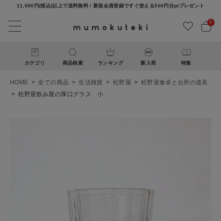
11,000円(税込)以上で送料無料 / 新規会員登録ですぐ使える500円分ptプレゼント
0
カテゴリ
商品検索
ランキング
新入荷
特集
HOME
全ての商品
生活雑貨
松野屋
松野屋食卓と台所の道具
松野屋飲み屋の厚口グラス 小
ACCOUNT MENU
ようこそ ゲスト 様
ログイン
新規会員登録