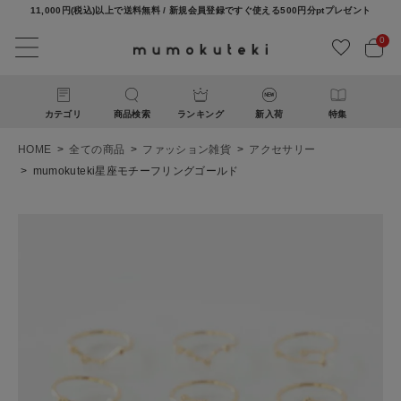
11,000円(税込)以上で送料無料 / 新規会員登録ですぐ使える500円分ptプレゼント
0
カテゴリ
商品検索
ランキング
新入荷
特集
HOME
全ての商品
ファッション雑貨
アクセサリー
mumokuteki星座モチーフリングゴールド
ACCOUNT MENU
ようこそ ゲスト 様
ログイン
新規会員登録