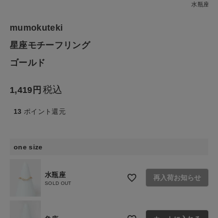
水瓶座
生活雑貨
mumokuteki
星座モチーフリング
食品
ゴールド
ギフト
税込
1,419
ブランド
13
ポイント還元
全ての商品
one size
CONTENTS
特集
水瓶座
再入荷お知らせ
SOLD OUT
ご利用ガイド
お問い合わせ