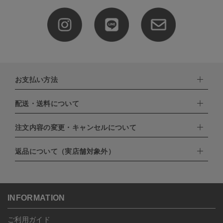
お支払い方法
配送・送料について
下記お支払い方法よりお選びいただけます。
・クレジットカード（VISA,mastercard,JCB,AMERICAN
EXPRESS,Diners Club）
注文内容の変更・キャンセルについて
配達業者：日本郵便
・amazonペイメント
・楽天ペイ
ゆうパック：800円
返品について（実店舗対象外）
・PayPay
北海道：1,400円
ご注文日当日から翌日のAM9:00までにご連絡頂いた場合はキャン
・NP後払い
沖縄：1,400円
セルは可能です。
ゆうパケット全国一律：360円
ご注文商品の一部キャンセルは出来ませんので、ご注文を全てキャ
返品期限：商品到着後7営業日以内（土日祝を除く）に連絡・ご返
ンセルしていただいた後、ご希望の商品のみ再度ご注文お願いしま
送いただいた場合のみ対応させていただきます。
す。
こちら
よりご依頼ください。
INFORMATION
予約商品など一部キャンセルが出来ない場合がございます。あらか
じめご了承ください。
ご利用ガイド