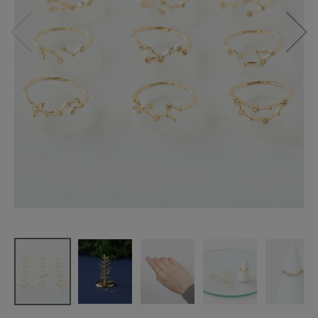
mumokuteki
星座モチー
フリング
ゴールド
¥
1,419
(税込)
CATEGORY
ナチュラル服
ファッション雑貨