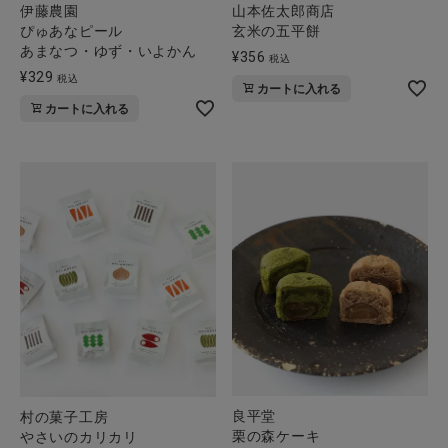
伊藤農園
山本佐太郎商店
ぴゅあなピール
玄米の五平餅
あまなつ・ゆず・いよかん
¥
356
税込
¥
329
税込
カートに入れる
カートに入れる
良平堂
村の菓子工房
栗の森ケーキ
やさいのカリカリ