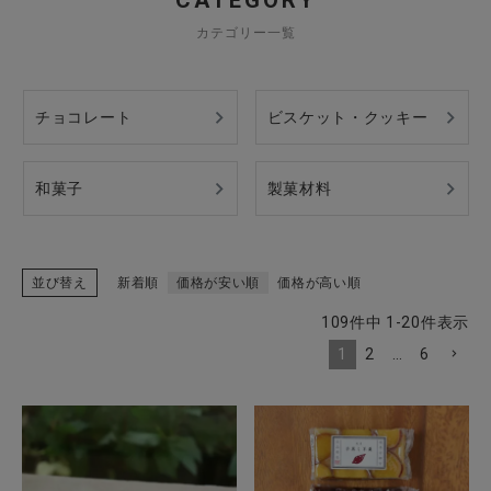
CATEGORY
カテゴリー一覧
CATEGORY
チョコレート
ビスケット・クッキー
ナチュラル服
和菓子
製菓材料
ファッション雑貨
生活雑貨
並び替え
新着順
価格が安い順
価格が高い順
109
件中
1
-
20
件表示
食品
1
2
…
6
ギフト
ブランド