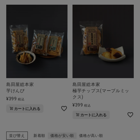
島田屋総本家
島田屋総本家
芋けんぴ
極芋チップス(マーブルミッ
クス)
¥
399
税込
¥
399
税込
カートに入れる
カートに入れる
並び替え
新着順
価格が安い順
価格が高い順