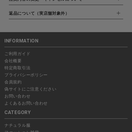
・amazonペイメント
ゆうパック：800円
・楽天ペイ
ご注文日当日から翌日のAM9:00までにご連絡頂いた場合はキャ
返品について（実店舗対象外）
北海道：1,400円
・PayPay
ンセルは可能です。
沖縄：1,400円
・NP後払い
ご注文商品の一部キャンセルは出来ませんので、ご注文を全てキ
返品期限：商品到着後7営業日以内（土日祝を除く）に連絡・ご
ゆうパケット全国一律：360円
ャンセルしていただいた後、ご希望の商品のみ再度ご注文お願い
返送いただいた場合のみ対応させていただきます。
INFORMATION
します。
こちら
よりご依頼ください。
予約商品など一部キャンセルが出来ない場合がございます。あら
ご利用ガイド
かじめご了承ください。
会社概要
特定商取引法
プライバシーポリシー
会員規約
偽サイトにご注意ください
お問い合わせ
よくあるお問い合わせ
CATEGORY
ナチュラル服