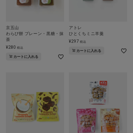
京五山
アトレ
わらび餅 プレーン・黒糖・抹
ひとくちミニ羊羹
茶
¥
297
税込
¥
280
税込
カートに入れる
カートに入れる