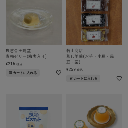
全ての商品
CONTENTS
特集
ご利用ガイド
農悠舎王隠堂
若山商店
お問い合わせ
青梅ゼリー(梅実入り)
蒸し羊羹(お芋・小豆・黒
豆・栗)
¥
216
ショップリスト
税込
¥
259
税込
カートに入れる
カートに入れる