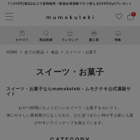
11,000円(税込)以上で送料無料 / 新規会員登録ですぐ使える500円分ptプレゼント
0
カテゴリ
商品検索
ランキング
新入荷
特集
HOME
全ての商品
食品
スイーツ・お菓子
スイーツ・お菓子
スイーツ・お菓子ならmumokuteki - ムモクテキ公式通販サ
イト
ACCOUNT MENU
おやつ時間にちょうどいいスイーツ・お菓子をセレクト。
ようこそ ゲスト 様
体にやさしい素材選びにもこだわり、ひと息つきたい時や手土産にも選
びやすいラインナップを揃えています。
ログイン
新規会員登録