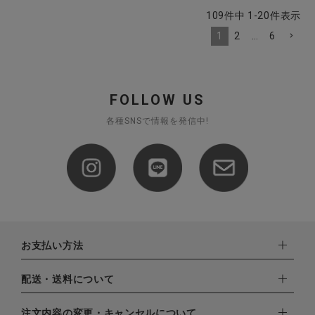
109
件中
1
-
20
件表示
1
2
…
6
FOLLOW US
各種SNSで情報を発信中!
お支払い方法
下記お支払い方法よりお選びいただけます。
配送・送料について
・クレジットカード（VISA,mastercard,JCB,AMERICAN
EXPRESS,Diners Club）
配達業者：日本郵便
注文内容の変更・キャンセルについて