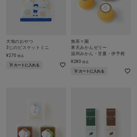
大地のおやつ
無茶々園
3じのビスケットミニ
寒天みかんゼリー
温州みかん・甘夏・伊予柑
¥
270
税込
¥
280
税込
カートに入れる
カートに入れる