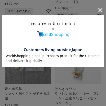
プレーン・抹茶
¥
370
税込
¥
378
〜
税込
カートに入れる
詳細を見る
青木光悦堂
げんきタウン
サクッと噛むことができる塩
やさしい豆乳クッキー プレ
飴
ーン・黒蜜きなこ・レモン・
ベリーベリー
¥
378
税込