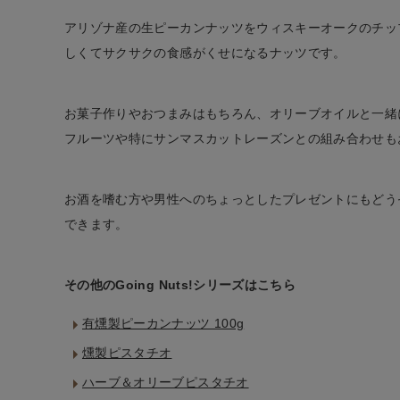
ファッション雑貨
アリゾナ産の生ピーカンナッツをウィスキーオークのチッ
しくてサクサクの食感がくせになるナッツです。
生活雑貨
お菓子作りやおつまみはもちろん、オリーブオイルと一緒
食品
フルーツや特にサンマスカットレーズンとの組み合わせも
ギフト
お酒を嗜む方や男性へのちょっとしたプレゼントにもどう
ブランド
できます。
全ての商品
その他のGoing Nuts!シリーズはこちら
CONTENTS
有燻製ピーカンナッツ 100g
特集
燻製ピスタチオ
ご利用ガイド
ハーブ＆オリーブピスタチオ