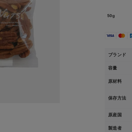
50g
ブランド
容量
原材料
保存方法
原産国
製造者