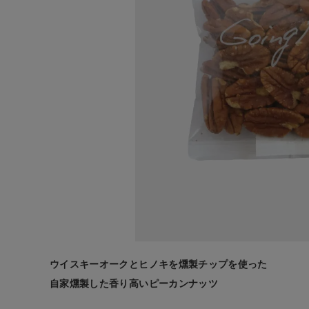
ログイン
新規会員登録
Going Nut
s!
有燻製ピー
カンナッツ
50g
¥
700
(税込)
CATEGORY
ウイスキーオークとヒノキを燻製チップを使った
自家燻製した香り高いピーカンナッツ
ナチュラル服