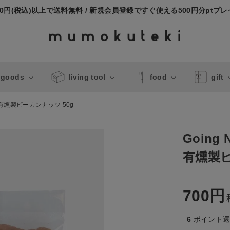
000円(税込)以上で送料無料 / 新規会員登録ですぐ使える500円分ptプ
 goods
living tool
food
gift
ts!有燻製ピーカンナッツ 50g
Going N
有燻製ピ
700
6
ポイント