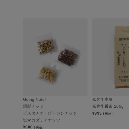
Going Nuts!
嘉兵衛本舗
燻製ナッツ
嘉兵衛番茶 200g
ピスタチオ・ピーカンナッツ・
¥
993
(税込)
塩マカダミアナッツ
¥
600
(税込)