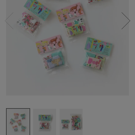
第3世界ショ
ップ
Artisanシリ
ーズ
スモールギ
フト フェア
トレードミ
ルクチョコ
レート
¥
496
(税込)
CATEGORY