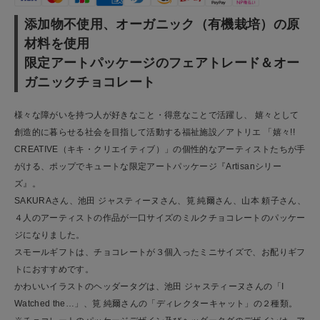
ご利用ガイド
添加物不使用、オーガニック（有機栽培）の原
材料を使用
お問い合わせ
限定アートパッケージのフェアトレード＆オー
ショップリスト
ガニックチョコレート
様々な障がいを持つ人が好きなこと・得意なことで活躍し、 嬉々として
創造的に暮らせる社会を目指して活動する福祉施設／アトリエ 「嬉々!!
CREATIVE（キキ・クリエイティブ）」の個性的なアーティストたちが手
がける、ポップでキュートな限定アートパッケージ『Artisanシリー
ズ』。
SAKURAさん、池田 ジャスティーヌさん、筧 純爾さん、山本 頼子さん、
４人のアーティストの作品が一口サイズのミルクチョコレートのパッケー
ジになりました。
スモールギフトは、チョコレートが３個入ったミニサイズで、お配りギフ
トにおすすめです。
かわいいイラストのヘッダータグは、池田 ジャスティーヌさんの「I
Watched the…」、筧 純爾さんの「ディレクターキャット」の２種類。