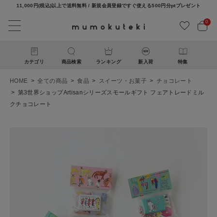
11,000円(税込)以上で送料無料 / 新規会員登録ですぐ使える500円分ptプレゼント
0
カテゴリ
商品検索
ランキング
新入荷
特集
HOME
全ての商品
食品
スイーツ・お菓子
チョコレート
第3世界ショップArtisanシリーズスモールギフト フェアトレードミル
クチョコレート
ACCOUNT MENU
ようこそ ゲスト 様
ログイン
新規会員登録