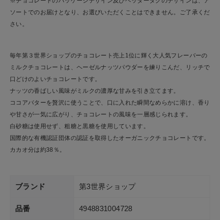
※チョコレートのパッケージデザイン及びヘッダータグのデザインは、ア
ソートでのお届けとなり、お選びいただくことはできません。ご了承くだ
さい。
毎年第３世界ショップのチョコレート売上1位に輝く大人気フレーバーの
ミルクチョコレートは、ヘーゼルナッツパウダーを練りこんだ、リッチで
口どけのよいチョコレートです。
ナッツの香ばしい風味がミルクの濃厚な甘みを引き立てます。
ココアバターを贅沢に使うことで、口に入れた瞬間なめらかに溶け、香り
や甘さが一気に広がり、チョコレートの風味を一層感じられます。
白砂糖は使用せず、粗糖と黒糖を使用しています。
国際的な有機認証団体の認証を取得したオーガニックチョコレートです。
カカオ分は約38％。
ブランド
第3世界ショップ
品番
4948831004728