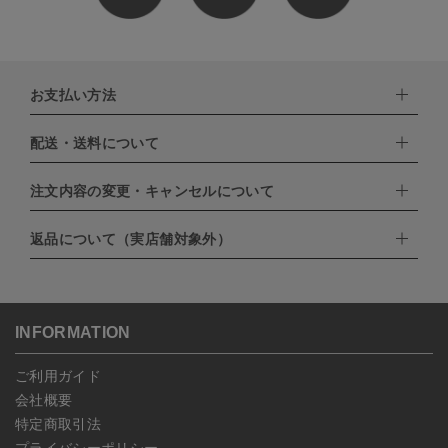
お支払い方法
配送・送料について
下記お支払い方法よりお選びいただけます。
・クレジットカード（VISA,mastercard,JCB,AMERICAN
EXPRESS,Diners Club）
注文内容の変更・キャンセルについて
配達業者：日本郵便
・amazonペイメント
・楽天ペイ
ゆうパック：800円
返品について（実店舗対象外）
・PayPay
北海道：1,400円
ご注文日当日から翌日のAM9:00までにご連絡頂いた場合はキャン
・NP後払い
沖縄：1,400円
セルは可能です。
ゆうパケット全国一律：360円
ご注文商品の一部キャンセルは出来ませんので、ご注文を全てキャ
返品期限：商品到着後7営業日以内（土日祝を除く）に連絡・ご返
ンセルしていただいた後、ご希望の商品のみ再度ご注文お願いしま
送いただいた場合のみ対応させていただきます。
す。
こちら
よりご依頼ください。
INFORMATION
予約商品など一部キャンセルが出来ない場合がございます。あらか
じめご了承ください。
ご利用ガイド
会社概要
特定商取引法