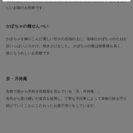
塩気の効いた小粒のあられと甘味のある煎餅生地との相性がクセになる新
しいお味のお煎餅です。
かぼちゃの種せんべい
かぼちゃを練りこんだ優しい甘さの生地の上に、塩味のかぼちゃのたねを
目いっぱいふりかけ、焼き上げました。 かぼちゃの種は栄養価も高く、
体にもうれしいお煎餅です。
京・月待庵
京都で昔から手焼き煎餅屋を営んでいる「京・月待庵」。
先代から受け継いだ道具を使用し、丁寧な手仕事によって本物の味を守り
続けていくことにこだわったお菓子造りをしています。