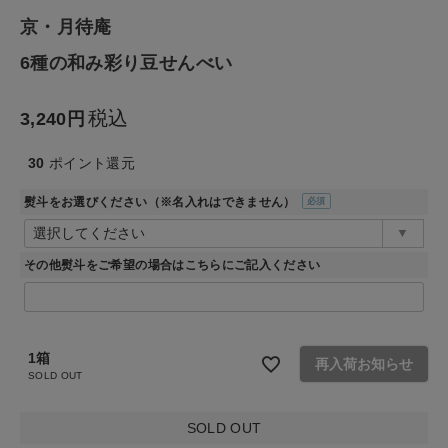
京・月待庵
生活雑貨
6種の和み彩り豆せんべい
食品
税込
3,240
ギフト
30
ポイント還元
ブランド
熨斗をお選びください（※名入れはできません）
(必
須)
全ての商品
その他熨斗をご希望の場合はこちらにご記入ください
CONTENTS
特集
1箱
再入荷お知らせ
SOLD OUT
ご利用ガイド
お問い合わせ
SOLD OUT