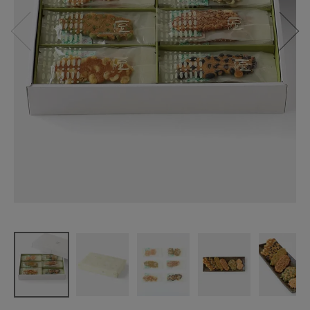
京・月待庵
6種の和み彩
り豆せんべ
い
¥
3,240
(税込)
CATEGORY
ナチュラル服
ファッション雑貨