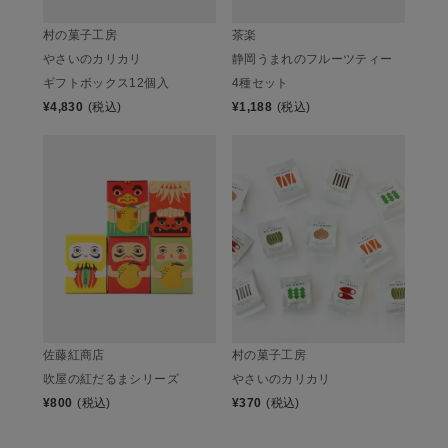
村の菓子工房
茶楽
やさいのカリカリ
静岡うまれのフルーツティー
ギフトボックス12個入
4種セット
¥
4,830
(税込)
¥
1,188
(税込)
佐藤紅商店
村の菓子工房
吹屋の紅だるまシリーズ
やさいのカリカリ
¥
800
(税込)
¥
370
(税込)