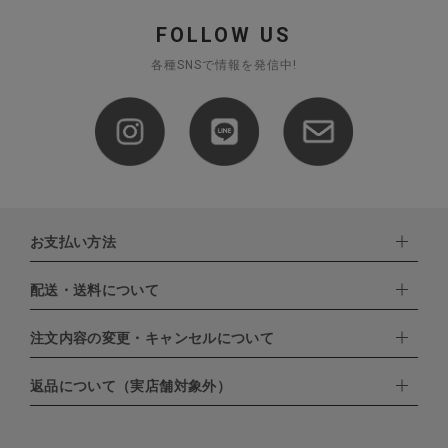
FOLLOW US
各種SNSで情報を発信中!
お支払い方法
配送・送料について
下記お支払い方法よりお選びいただけます。
・クレジットカード（VISA,mastercard,JCB,AMERICAN
EXPRESS,Diners Club）
注文内容の変更・キャンセルについて
配達業者：日本郵便
・amazonペイメント
・楽天ペイ
ゆうパック：800円
返品について（実店舗対象外）
・PayPay
北海道：1,400円
ご注文日当日から翌日のAM9:00までにご連絡頂いた場合はキャン
・NP後払い
沖縄：1,400円
セルは可能です。
ゆうパケット全国一律：360円
ご注文商品の一部キャンセルは出来ませんので、ご注文を全てキャ
返品期限：商品到着後7営業日以内（土日祝を除く）に連絡・ご返
ンセルしていただいた後、ご希望の商品のみ再度ご注文お願いしま