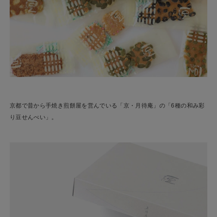
京都で昔から手焼き煎餅屋を営んでいる「京・月待庵」の「6種の和み彩
り豆せんべい」。