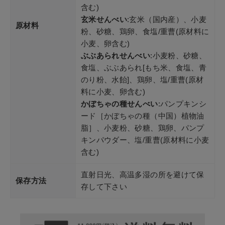
含む)
玄米せんべい
:玄米（国内産）、小麦
原材料
粉、砂糖、鶏卵、食塩/重曹(原材料に
小麦、卵含む)
ぶぶあられせんべい
:小麦粉、砂糖、
食塩、ぶぶあられ[もち米、食塩、青
のり粉、水飴]、鶏卵、塩/重曹(原材
料に小麦、卵含む)
かぼちゃの種せんべい
:パンプキンシ
ード［かぼちゃの種（中国）植物油
脂］、小麦粉、砂糖、鶏卵、パンプ
キンパウダー、塩/重曹(原材料に小麦
含む)
直射日光、高温多湿の所を避けて保
保存方法
存して下さい