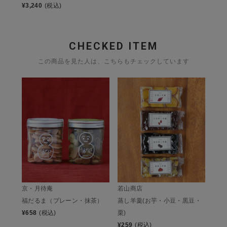
¥
3,240
(税込)
CHECKED ITEM
この商品を見た人は、こちらもチェックしています
京・月待庵
若山商店
福だるま（プレーン・抹茶）
蒸し羊羹(お芋・小豆・黒豆・
¥
658
(税込)
栗)
¥
259
(税込)