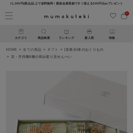
11,000円(税込)以上で送料無料 / 新規会員登録ですぐ使える500円分ptプレゼント
0
カテゴリ
商品検索
ランキング
新入荷
特集
HOME
全ての商品
ギフト
(非表示)冬のおくりもの
京・月待庵6種の和み彩り豆せんべい
ACCOUNT MENU
ようこそ ゲスト 様
ログイン
新規会員登録