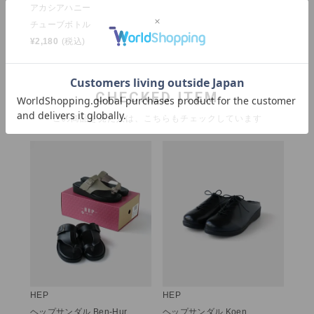
アカシアハニー
チューブボトル
¥
2,180
(税込)
CHECKED ITEM
この商品を見た人は、こちらもチェックしています
HEP
HEP
ヘップサンダル Ben-Hur
ヘップサンダル Koen