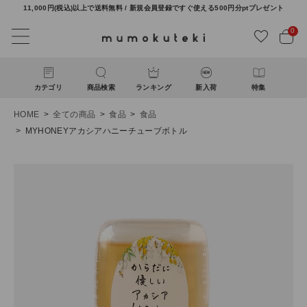
11,000円(税込)以上で送料無料 / 新規会員登録ですぐ使える500円分ptプレゼント
0
カテゴリ
商品検索
ランキング
新入荷
特集
HOME
全ての商品
食品
食品
MYHONEYアカシアハニーチューブボトル
ACCOUNT MENU
ようこそ ゲスト 様
ログイン
新規会員登録