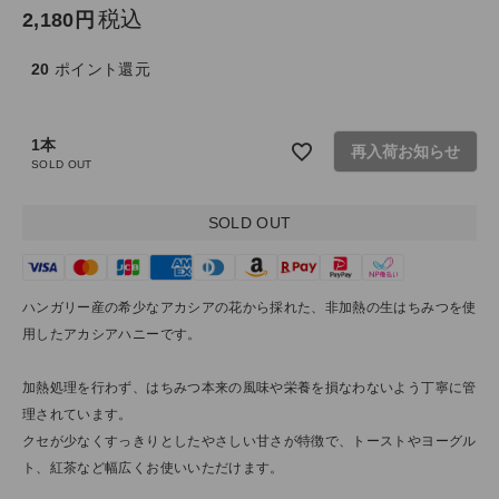
ファッション雑貨
税込
2,180
20
ポイント還元
生活雑貨
食品
1本
再入荷お知らせ
SOLD OUT
ギフト
SOLD OUT
ブランド
ハンガリー産の希少なアカシアの花から採れた、非加熱の生はちみつを使
全ての商品
用したアカシアハニーです。
CONTENTS
加熱処理を行わず、はちみつ本来の風味や栄養を損なわないよう丁寧に管
特集
理されています。
クセが少なくすっきりとしたやさしい甘さが特徴で、トーストやヨーグル
ご利用ガイド
ト、紅茶など幅広くお使いいただけます。
お問い合わせ