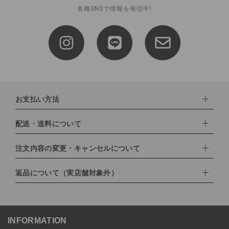
各種SNSで情報を発信中!
お支払い方法
配送・送料について
下記お支払い方法よりお選びいただけます。
・クレジットカード（VISA,mastercard,JCB,AMERICAN
EXPRESS,Diners Club）
注文内容の変更・キャンセルについて
配達業者：日本郵便
・amazonペイメント
・楽天ペイ
ゆうパック：800円
返品について（実店舗対象外）
・PayPay
北海道：1,400円
ご注文日当日から翌日のAM9:00までにご連絡頂いた場合はキャン
・NP後払い
沖縄：1,400円
セルは可能です。
ゆうパケット全国一律：360円
ご注文商品の一部キャンセルは出来ませんので、ご注文を全てキャ
返品期限：商品到着後7営業日以内（土日祝を除く）に連絡・ご返
ンセルしていただいた後、ご希望の商品のみ再度ご注文お願いしま
送いただいた場合のみ対応させていただきます。
す。
こちら
よりご依頼ください。
INFORMATION
予約商品など一部キャンセルが出来ない場合がございます。あらか