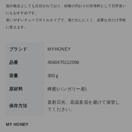
低GI食品としても注目されており、砂糖の代わりの甘味料として日常使い
ショップリスト
にもおすすめです。
使いやすいチューブボトルタイプで、液だれしにくく、必要な分だけ手軽
に使えます。
ブランド
MYHONEY
品番
4560475112098
容量
300ｇ
原材料
蜂蜜(ハンガリー産)
直射日光、高温多湿を避けて保管し
保存方法
てください。
MY HONEY