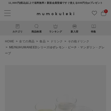
11,000円(税込)以上で送料無料 / 新規会員登録ですぐ使える500円分ptプレゼント
0
カテゴリ
商品検索
ランキング
新入荷
特集
HOME
全ての商品
食品
ドリンク
その他ドリンク
ME/NUHUMANEEDシリーズゆずレモン・ピーチ・マンダリン・グレ
ープ
ACCOUNT MENU
ようこそ ゲスト 様
ログイン
新規会員登録