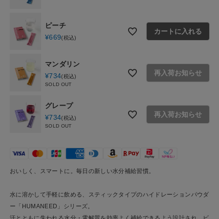
ご利用ガイド
ピーチ
カートに入れる
お問い合わせ
¥
669
税込
ショップリスト
マンダリン
再入荷お知らせ
¥
734
税込
SOLD OUT
グレープ
再入荷お知らせ
¥
734
税込
SOLD OUT
おいしく、スマートに。毎日の新しい水分補給習慣。
水に溶かして手軽に飲める、スティックタイプのハイドレーションパウダ
ー「HUMANEED」シリーズ。
汗とともに失われる水分・電解質を効率よく補給できるよう設計され、ビ