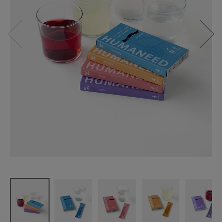
ME/NU
HUMANEED
シリーズ
ゆずレモ
ン・ピー
チ・
マンダリ
ン・グレー
プ
¥
669
(税込)
CATEGORY