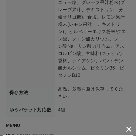
ニュー糖、グレープ果汁粉末(グ
レープ果汁、デキストリン、分
岐オリゴ糖)、食塩、レモン果汁
粉末(レモン果汁、デキストリ
ン)、ビルベリーエキス粉末/クエ
ン酸、クエン酸カリウム、クエ
ン酸Na、リン酸力リウム、アス
コルビン酸、甘味料(ステビア)、
香料、ナイアシン、パントテン
酸カルシウム、ビタミンB6、ビ
タミンB12
高温、多湿を避け保存してくだ
保存方法
さい。
ゆうパケット対応数
4個
ME/NU
ME/NU makes you feel new.