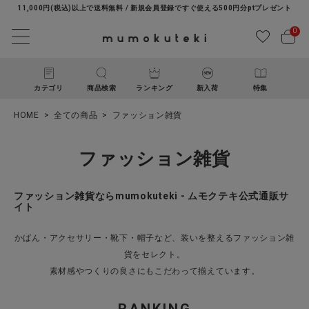
11,000円(税込)以上で送料無料 / 新規会員登録ですぐ使える500円分ptプレゼント
0
カテゴリ
商品検索
ランキング
新入荷
特集
HOME
全ての商品
ファッション雑貨
ファッション雑貨
ファッション雑貨ならmumokuteki - ムモクテキ公式通販サ
イト
ACCOUNT MENU
かばん・アクセサリー・靴下・帽子など、装いを整えるファッション雑
ようこそ ゲスト 様
貨をセレクト。
素材感やつくりの良さにもこだわって揃えています。
ログイン
新規会員登録