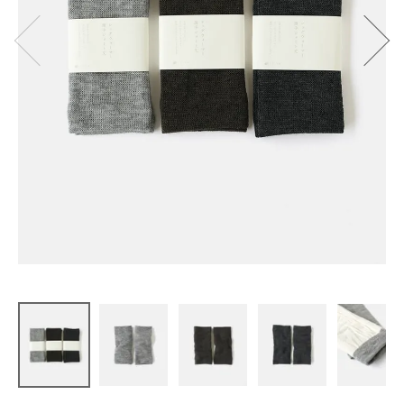
くらしきぬ
レッグウォ
ーマー 薄手
ショート丈
¥
3,410
(税込)
CATEGORY
ナチュラル服
ファッション雑貨