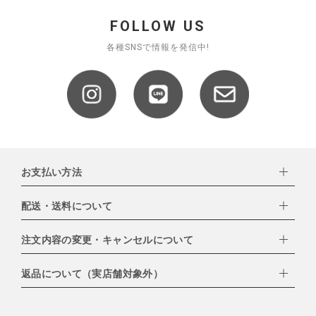
FOLLOW US
各種SNSで情報を発信中!
お支払い方法
配送・送料について
下記お支払い方法よりお選びいただけます。
・クレジットカード（VISA,mastercard,JCB,AMERICAN
EXPRESS,Diners Club）
注文内容の変更・キャンセルについて
配達業者：日本郵便
・amazonペイメント
・楽天ペイ
ゆうパック：800円
返品について（実店舗対象外）
・PayPay
北海道：1,400円
ご注文日当日から翌日のAM9:00までにご連絡頂いた場合はキャン
・NP後払い
沖縄：1,400円
セルは可能です。
ゆうパケット全国一律：360円
ご注文商品の一部キャンセルは出来ませんので、ご注文を全てキャ
返品期限：商品到着後7営業日以内（土日祝を除く）に連絡・ご返