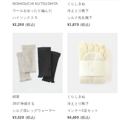
NISHIGUCHI KUTSUSHITA
くらしきぬ
ウールをゆったり編んだ
冷えとり靴下
ハイソックス S
シルク先丸靴下
¥
2,200
(税込)
¥
1,870
(税込)
絹屋
くらしきぬ
360°伸縮する
冷えとり靴下
シルク混レッグウォーマー
インナー3足セット
¥
3,520
(税込)
¥
4,400
(税込)