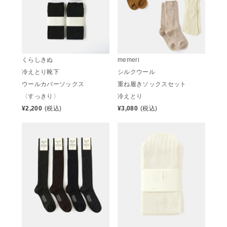
くらしきぬ
memeri
冷えとり靴下
シルクウール
ウールカバーソックス
重ね履きソックスセット
〈すっきり〉
冷えとり
¥
2,200
(税込)
¥
3,080
(税込)