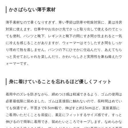
かさばらない薄手素材
薄手素材なので暑くなりすぎず、寒い季節は防寒や乾燥対策に、夏は冷房
対策に使えます。仕事中やお出かけ先でさっと取り出して使えるのでとっ
ても便利。パンツと靴下、レギンスと靴下の間にすき間が生まれると一気
に冷えを感じることがありますが、ウォーマーはそうしたすき間をしっか
り埋めて熱を逃しません。パンツの下にひそかに仕込んだり、あえてちら
っと見せておしゃれを楽しんだり。かわいらしさと実用性を兼ね備えたウ
ォーマーです。
身に着けていることを忘れるほど優しくフィット
着用中のズレを防ぎながら、締めつけ感は軽減できるよう、ゴムの使用は
必要最低限に留めました。ゴムは直接肌に触れないので、長時間はめてい
ても快適です。平置きで9.5cm幅で、伸ばすと約15cmほど。直接素肌に
ご着用いただくことを前提に、素足にフィットするサイズ感です。すっと
伸びるので簡単に着用でき、留めたいところでキープします。なめらかな