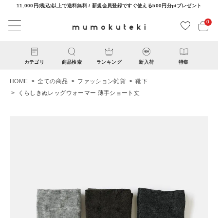
11,000円(税込)以上で送料無料 / 新規会員登録ですぐ使える500円分ptプレゼント
0
カテゴリ
商品検索
ランキング
新入荷
特集
HOME
全ての商品
ファッション雑貨
靴下
くらしきぬレッグウォーマー 薄手ショート丈
ACCOUNT MENU
ようこそ ゲスト 様
ログイン
新規会員登録