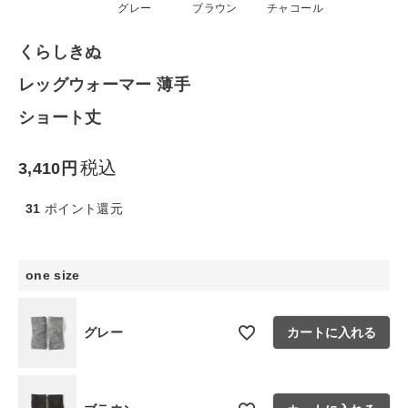
グレー
ブラウン
チャコール
生活雑貨
くらしきぬ
レッグウォーマー 薄手
食品
ショート丈
ギフト
税込
3,410
ブランド
31
ポイント還元
全ての商品
one size
CONTENTS
特集
グレー
カートに入れる
ご利用ガイド
お問い合わせ