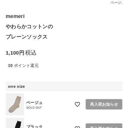
ファッション雑貨
ベージュ
memeri
生活雑貨
やわらかコットンの
食品
プレーンソックス
ギフト
税込
1,100
ブランド
10
ポイント還元
全ての商品
one size
CONTENTS
ベージュ
再入荷お知らせ
特集
SOLD OUT
ご利用ガイド
ブラック
お問い合わせ