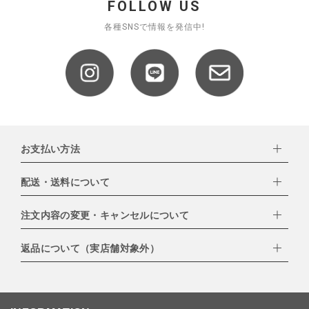
FOLLOW US
各種SNSで情報を発信中!
お支払い方法
配送・送料について
下記お支払い方法よりお選びいただけます。
・クレジットカード（VISA,mastercard,JCB,AMERICAN
EXPRESS,Diners Club）
注文内容の変更・キャンセルについて
配達業者：日本郵便
・amazonペイメント
・楽天ペイ
ゆうパック：800円
返品について（実店舗対象外）
・PayPay
北海道：1,400円
ご注文日当日から翌日のAM9:00までにご連絡頂いた場合はキャン
・NP後払い
沖縄：1,400円
セルは可能です。
ゆうパケット全国一律：360円
ご注文商品の一部キャンセルは出来ませんので、ご注文を全てキャ
返品期限：商品到着後7営業日以内（土日祝を除く）に連絡・ご返
ンセルしていただいた後、ご希望の商品のみ再度ご注文お願いしま
送いただいた場合のみ対応させていただきます。
す。