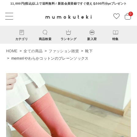
11,000円(税込)以上で送料無料 / 新規会員登録ですぐ使える500円分ptプレゼント
0
カテゴリ
商品検索
ランキング
新入荷
特集
HOME
全ての商品
ファッション雑貨
靴下
memeriやわらかコットンのプレーンソックス
ACCOUNT MENU
ようこそ ゲスト 様
ログイン
新規会員登録