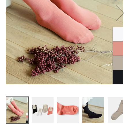
memeri
やわらかコ
ットンの
プレーンソ
ックス
¥
1,100
(税込)
CATEGORY
ナチュラル服