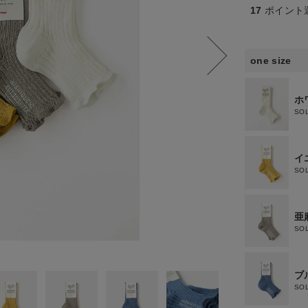
17
ポイント
one size
ホ
SO
イ
SO
亜
SO
ブ
SO