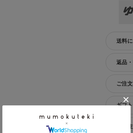
送料に
返品・
ご注文
ギフト
大口注