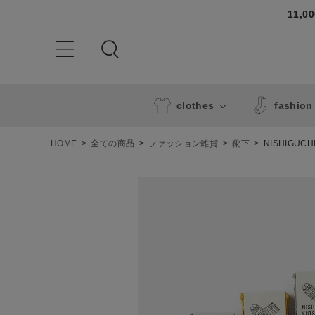
11,
clothes
fashion
HOME
全ての商品
ファッション雑貨
靴下
NISHIGU
ACCOUNT MENU
ようこそ ゲスト 様