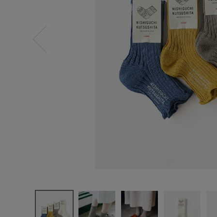
ログイン
新規会員登録
NISHIGUC
HI KUTSU
SHITA
夏に心地よ
い
リネンサン
ダルソック
ス
¥
1,870
(税込)