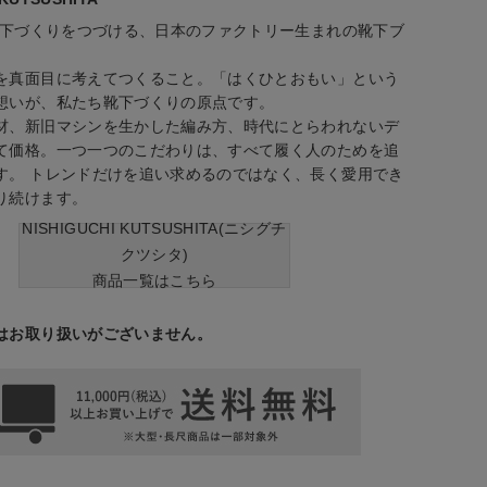
ら靴下づくりをつづける、日本のファクトリー生まれの靴下ブ
を真面目に考えてつくること。「はくひとおもい」という
想いが、私たち靴下づくりの原点です。
材、新旧マシンを生かした編み方、時代にとらわれないデ
て価格。一つ一つのこだわりは、すべて履く人のためを追
す。 トレンドだけを追い求めるのではなく、長く愛用でき
り続けます。
NISHIGUCHI KUTSUSHITA(ニシグチ
クツシタ)
商品一覧はこちら
はお取り扱いがございません。