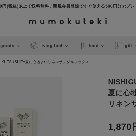
000円(税込)以上で送料無料 / 新規会員登録ですぐ使える500円分ptプ
 goods
living tool
food
gift
CHI KUTSUSHITA夏に心地よいリネンサンダルソックス
NISHIG
夏に心
リネン
1,870