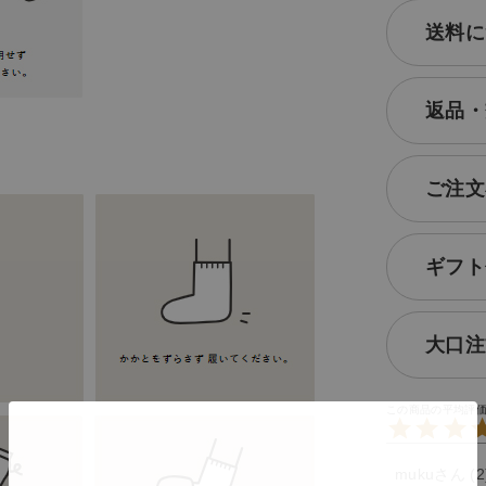
送料に
返品・
ご注文
ギフト
大口注
muku
2