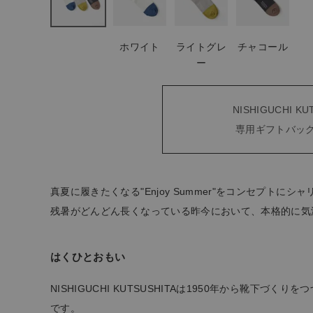
ナチュラル服
ホワイト
ライトグレ
チャコール
ー
ファッション雑貨
生活雑貨
NISHIGUCHI KU
専用ギフトバッ
食品
ギフト
真夏に履きたくなる"Enjoy Summer"をコンセプト
残暑がどんどん長くなっている昨今において、本格的に気
ブランド
はくひとおもい
全ての商品
NISHIGUCHI KUTSUSHITAは1950年から靴下
CONTENTS
です。