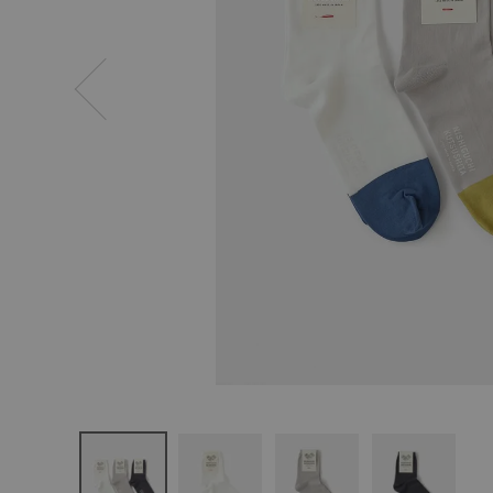
ログイン
新規会員登録
NISHIGUC
HI KUTSU
SHITA
ハイツイス
トコットン
サマーソッ
クス
¥
1,320
(税込)
CATEGORY