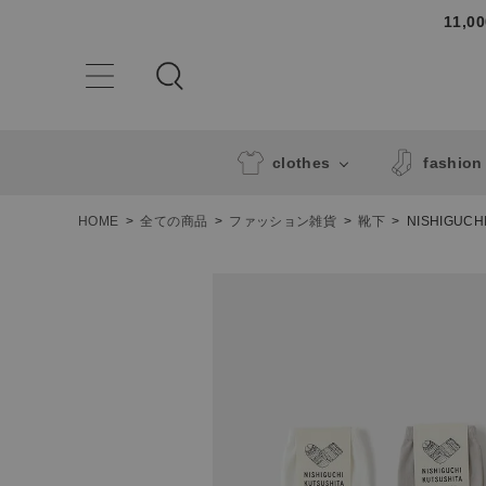
11,
clothes
fashion
HOME
全ての商品
ファッション雑貨
靴下
NISHIGU
ACCOUNT MENU
ようこそ ゲスト 様