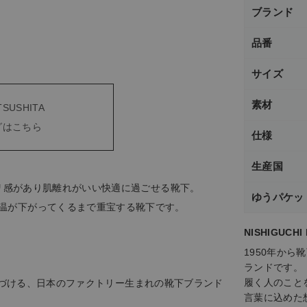
ブランド
品番
サイズ
素材
TSUSHITA
グはこちら
仕様
生産国
にシャリ感があり肌離れがいい快適に過ごせる靴下。
ゆうパケッ
温が下がってくるまで重宝する靴下です。
NISHIGUCHI
1950年か
ランドです。
履く人のこと
づくりをつづける、日本のファクトリー生まれの靴下ブランド
言葉に込めた