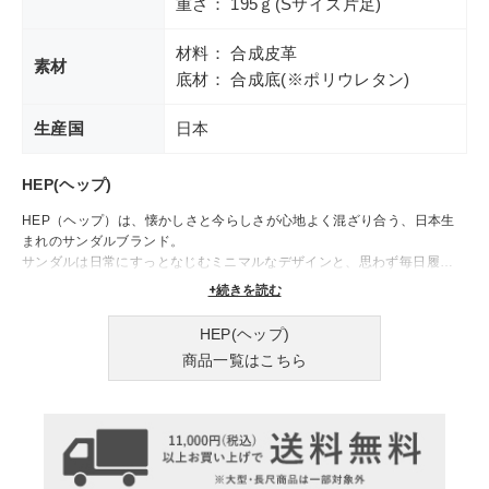
重さ： 195ｇ(Sサイズ片足)
材料： 合成皮革
素材
底材： 合成底(※ポリウレタン)
生産国
日本
HEP(ヘップ)
HEP（ヘップ）は、懐かしさと今らしさが心地よく混ざり合う、日本生
まれのサンダルブランド。
サンダルは日常にすっとなじむミニマルなデザインと、思わず毎日履きた
くなるような軽やかさが魅力です。クラシカルな雰囲気を残しながら、現
+続きを読む
代のライフスタイルに合わせて進化したHEPのサンダルは、さっと履け
て、しっかりフィットする快適な履き心地。シンプルながらも洗練された
HEP(ヘップ)
フォルムと、選ぶのが楽しくなるような絶妙な色使いが、装いにさりげな
商品一覧はこちら
いアクセントを加えてくれます。肌にやさしい素材感と安定感のあるソー
ルは、室内でも屋外でも使いやすく、季節を問わず活躍してくれる存在。
HEPのサンダルで、日々の足元に“ちょうどいい”リラックス感とセンスを
プラスしてみませんか？