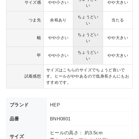
サイズ感
やや小さい
やや大きい
い
ちょうどい
つま先
余裕あり
当たる
い
ちょうどい
幅
やや小さい
やや大きい
い
ちょうどい
甲
やや小さい
やや大きい
い
サイズはこちらのサイズでちょうど良いで
試着感想
す。ヒールがややあるので低身長さんにもお
すすめです。
ブランド
HEP
品番
BNH0801
ヒールの高さ： 約3.5cm
サイズ