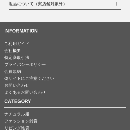
返品について（実店舗対象外）
・PayPay
北海道：1,400円
ご注文日当日から翌日のAM9:00までにご連絡頂いた場合はキャン
・NP後払い
沖縄：1,400円
セルは可能です。
ゆうパケット全国一律：360円
ご注文商品の一部キャンセルは出来ませんので、ご注文を全てキャ
返品期限：商品到着後7営業日以内（土日祝を除く）に連絡・ご返
ンセルしていただいた後、ご希望の商品のみ再度ご注文お願いしま
送いただいた場合のみ対応させていただきます。
す。
こちら
よりご依頼ください。
INFORMATION
予約商品など一部キャンセルが出来ない場合がございます。あらか
じめご了承ください。
ご利用ガイド
会社概要
特定商取引法
プライバシーポリシー
会員規約
偽サイトにご注意ください
お問い合わせ
よくあるお問い合わせ
CATEGORY
ナチュラル服
ファッション雑貨
リビング雑貨