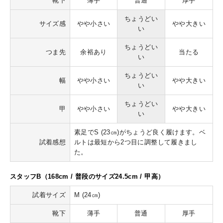
靴下
薄手
普通
厚手
ちょうどい
サイズ感
やや小さい
やや大きい
い
ちょうどい
つま先
余裕あり
当たる
い
ちょうどい
幅
やや小さい
やや大きい
い
ちょうどい
甲
やや小さい
やや大きい
い
素足でS (23㎝)がちょうど良く履けます。ベ
試着感想
ルトは最短から2つ目に調整して履きまし
た。
スタッフB（168cm / 普段のサイズ24.5cm / 甲高）
試着サイズ
M (24㎝)
靴下
薄手
普通
厚手