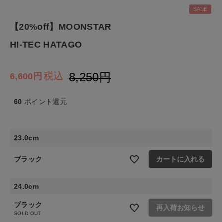
SALE
生活雑貨
【20%off】MOONSTAR
HI-TEC HATAGO
食品
ギフト
8,250
税込
6,600
ブランド
60
ポイント還元
全ての商品
23.0cm
CONTENTS
ブラック
カートに入れる
特集
24.0cm
ご利用ガイド
ブラック
再入荷お知らせ
お問い合わせ
SOLD OUT