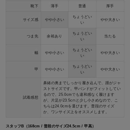
靴下
薄手
普通
厚手
ちょうどい
サイズ感
やや小さい
やや大きい
い
ちょうどい
つま先
余裕あり
当たる
い
ちょうどい
幅
やや小さい
やや大きい
い
ちょうどい
甲
やや小さい
やや大きい
い
鼻緒の奥までしっかり履き込んで、踵がジャ
ストサイズです。甲バンドがフィットしてい
るので、25.0cmでも違和感なく履けます
試着感想
が、片足が23.5cmと少し小さめなので、こ
ちらは24.0cmを選びます。普段のサイズ
か、ワンサイズ上をオススメします。
スタッフB（168cm / 普段のサイズ24.5cm / 甲高）