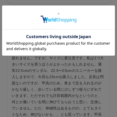
5.00
1
いまい
6
京都府
40代
女性
購入者
投稿日
2026/05/17
さすがmoonstarだけあり、履き心地はとても良く足も
疲れません。ですが、サイズに要注意です。私は1つ大
きいサイズを買うほうがよかったかもしれません。通
常22.5cmのサンダル、22.5〜23cmのスニーカーを購
入しますので、今回も23cmを購入しました。足長は問
題ないのですが、甲高のため、奥まで足を入れるのが
かなり厳しく、歩いている間に少しずつ後ろにずれて
いきます。ただそれでも許容範囲内かなというのと、
何とか履いている間に伸びてもらおうと思い、交換し
ていません。ただ、伸縮性はあるものの、とてもタイ
トなため、伸びないかも、、とも思っています。甲高