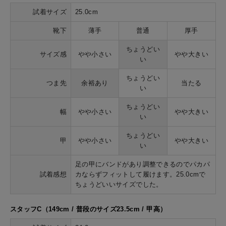
試着サイズ
25.0cm
靴下
薄手
普通
厚手
ちょうどい
サイズ感
やや小さい
やや大きい
い
ちょうどい
つま先
余裕あり
当たる
い
ちょうどい
幅
やや小さい
やや大きい
い
ちょうどい
甲
やや小さい
やや大きい
い
足の甲にバンドがあり調整できるのでパカパ
試着感想
カならずフィットして履けます。25.0cmで
ちょうどいいサイズでした。
スタッフC（149cm / 普段のサイズ23.5cm / 甲高）