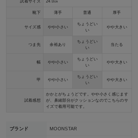
試着サイズ
24.0㎝
靴下
薄手
普通
厚手
ちょうどい
サイズ感
やや小さい
やや大きい
い
ちょうどい
つま先
余裕あり
当たる
い
ちょうどい
幅
やや小さい
やや大きい
い
ちょうどい
甲
やや小さい
やや大きい
い
かかとがちょうどです。やや小さく感じます
試着感想
が、鼻緒部分がクッションなのでこちらのサ
イズで着用可能です。
ブランド
MOONSTAR