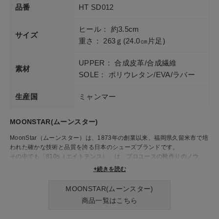
品番
HT SD012
ヒール： 約3.5cm
サイズ
重さ： 263ｇ(24.0㎝片足)
UPPER： 合成皮革/合成繊維
素材
SOLE： ポリウレタン/EVA/ラバー
生産国
ミャンマー
MOONSTAR(ムーンスター)
MoonStar（ムーンスター）は、1873年の創業以来、福岡県久留米市で培
われた確かな技術と品質を誇る日本のシューズブランドです。
その中でも「810s（エイトテンス）」は、プロユースの靴作りのノウハ
ウを日常生活に取り入れたプロダクトラインで、シンプルで機能的なデザ
+続きを読む
インが特徴です。 「810s」は、医療や厨房などの専門現場で使用されて
きた靴をベースに、現代のライフスタイルに合わせて再構築。通気性やク
MOONSTAR(ムーンスター)
ッション性に優れたシューズやサンダルは、日常の様々なシーンで快適な
商品一覧はこちら
履き心地を提供します。また、ミニマルなデザインは、ファッション性も
高く、幅広いスタイルにマッチします。 ムーンスターのシューズやサン