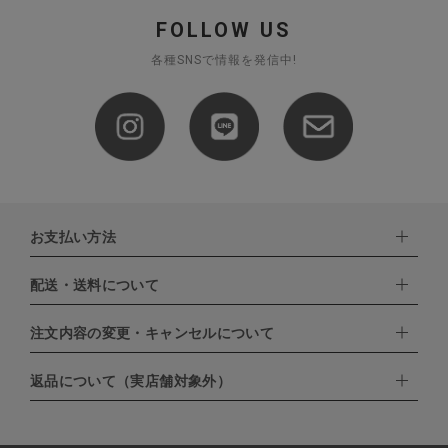
FOLLOW US
各種SNSで情報を発信中!
お支払い方法
配送・送料について
下記お支払い方法よりお選びいただけます。
・クレジットカード（VISA,mastercard,JCB,AMERICAN
EXPRESS,Diners Club）
注文内容の変更・キャンセルについて
配達業者：日本郵便
・amazonペイメント
・楽天ペイ
ゆうパック：800円
返品について（実店舗対象外）
・PayPay
北海道：1,400円
ご注文日当日から翌日のAM9:00までにご連絡頂いた場合はキャン
・NP後払い
沖縄：1,400円
セルは可能です。
ゆうパケット全国一律：360円
ご注文商品の一部キャンセルは出来ませんので、ご注文を全てキャ
返品期限：商品到着後7営業日以内（土日祝を除く）に連絡・ご返
ンセルしていただいた後、ご希望の商品のみ再度ご注文お願いしま