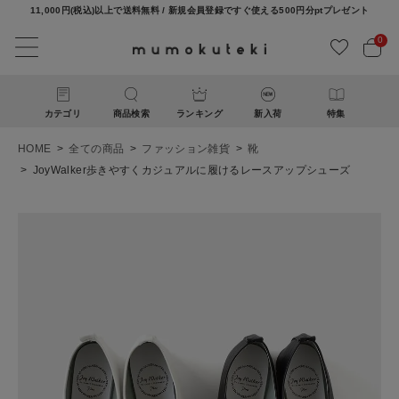
11,000円(税込)以上で送料無料 / 新規会員登録ですぐ使える500円分ptプレゼント
0
カテゴリ
商品検索
ランキング
新入荷
特集
HOME
全ての商品
ファッション雑貨
靴
JoyWalker歩きやすくカジュアルに履けるレースアップシューズ
ACCOUNT MENU
ようこそ ゲスト 様
ログイン
新規会員登録