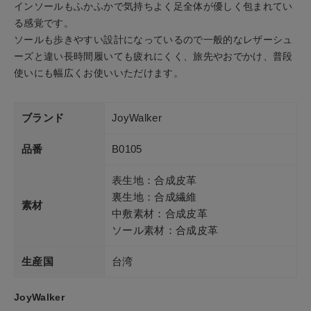
インソールもふかふかで気持ちよく足全体が優しく包まれてい
る感覚です。
ソールも歩きやすい設計になっているので一般的なレザーシュ
ーズと違い長時間履いても疲れにくく、旅先やおでかけ、普段
使いにも幅広くお使いいただけます。
ブランド
JoyWalker
品番
B0105
表生地：合成皮革
裏生地：合成繊維
素材
中敷素材：合成皮革
ソール素材：合成皮革
生産国
台湾
JoyWalker