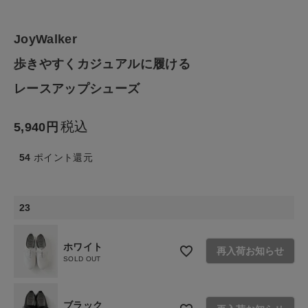
ファッション雑貨
JoyWalker
生活雑貨
歩きやすくカジュアルに履ける
レースアップシューズ
食品
税込
5,940
ギフト
54
ポイント還元
ブランド
23
全ての商品
CONTENTS
ホワイト
再入荷お知らせ
SOLD OUT
特集
ご利用ガイド
ブラック