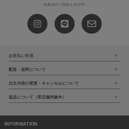
各種SNSで情報を発信中!
お支払い方法
配送・送料について
下記お支払い方法よりお選びいただけます。
・クレジットカード（VISA,mastercard,JCB,AMERICAN
EXPRESS,Diners Club）
注文内容の変更・キャンセルについて
配達業者：日本郵便
・amazonペイメント
・楽天ペイ
ゆうパック：800円
返品について（実店舗対象外）
・PayPay
北海道：1,400円
ご注文日当日から翌日のAM9:00までにご連絡頂いた場合はキャン
・NP後払い
沖縄：1,400円
セルは可能です。
ゆうパケット全国一律：360円
ご注文商品の一部キャンセルは出来ませんので、ご注文を全てキャ
返品期限：商品到着後7営業日以内（土日祝を除く）に連絡・ご返
ンセルしていただいた後、ご希望の商品のみ再度ご注文お願いしま
送いただいた場合のみ対応させていただきます。
す。
こちら
よりご依頼ください。
INFORMATION
予約商品など一部キャンセルが出来ない場合がございます。あらか