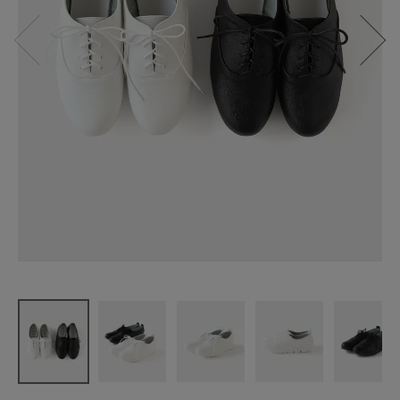
JoyWalker
歩きやすく
カジュアル
に履ける
レースアッ
プシューズ
¥
5,940
(税込)
CATEGORY
ナチュラル服