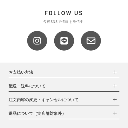
FOLLOW US
各種SNSで情報を発信中!
お支払い方法
配送・送料について
下記お支払い方法よりお選びいただけます。
・クレジットカード（VISA,mastercard,JCB,AMERICAN
EXPRESS,Diners Club）
注文内容の変更・キャンセルについて
配達業者：日本郵便
・amazonペイメント
・楽天ペイ
ゆうパック：800円
返品について（実店舗対象外）
・PayPay
北海道：1,400円
ご注文日当日から翌日のAM9:00までにご連絡頂いた場合はキャン
・NP後払い
沖縄：1,400円
セルは可能です。
ゆうパケット全国一律：360円
ご注文商品の一部キャンセルは出来ませんので、ご注文を全てキャ