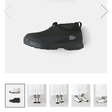
MOONSTAR
810s IGOOL
イグール
防水・雪寒
地用
¥
11,000
(税込)
CATEGORY
ナチュラル服