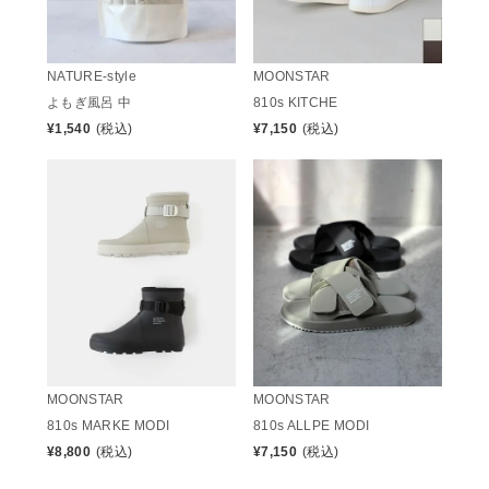
NATURE-style
MOONSTAR
よもぎ風呂 中
810s KITCHE
¥
1,540
(税込)
¥
7,150
(税込)
MOONSTAR
MOONSTAR
810s MARKE MODI
810s ALLPE MODI
¥
8,800
(税込)
¥
7,150
(税込)