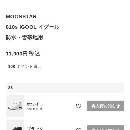
ファッション雑貨
MOONSTAR
生活雑貨
810s IGOOL イグール
食品
防水・雪寒地用
ギフト
税込
11,000
ブランド
100
ポイント還元
全ての商品
23
CONTENTS
ホワイト
再入荷お知らせ
特集
SOLD OUT
ご利用ガイド
ブラック
お問い合わせ