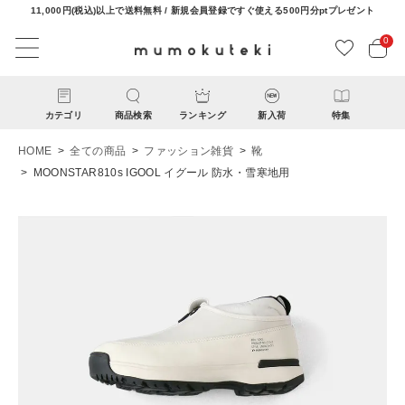
11,000円(税込)以上で送料無料 / 新規会員登録ですぐ使える500円分ptプレゼント
0
カテゴリ
商品検索
ランキング
新入荷
特集
HOME
全ての商品
ファッション雑貨
靴
MOONSTAR810s IGOOL イグール 防水・雪寒地用
ACCOUNT MENU
ようこそ ゲスト 様
ログイン
新規会員登録