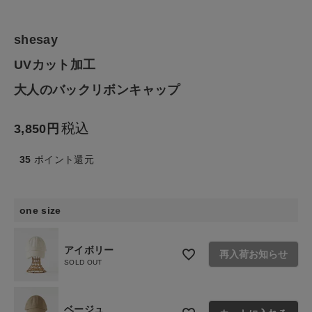
ファッション雑貨
shesay
生活雑貨
UVカット加工
大人のバックリボンキャップ
食品
税込
3,850
ギフト
35
ポイント還元
ブランド
one size
全ての商品
CONTENTS
アイボリー
再入荷お知らせ
SOLD OUT
特集
ご利用ガイド
ベージュ