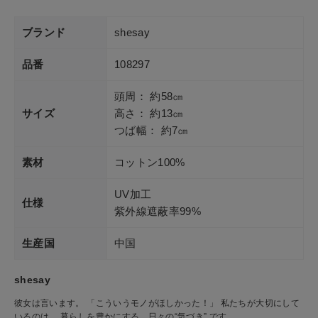
ブランド
shesay
品番
108297
頭周： 約58㎝
サイズ
高さ： 約13㎝
つば幅： 約7㎝
素材
コットン100%
UV加工
仕様
紫外線遮蔽率99%
生産国
中国
shesay
彼女は言います。 「こういうモノがほしかった！」 私たちが大切にして
いるのは、 暮らしを豊かにする、日々の“気づき” です。