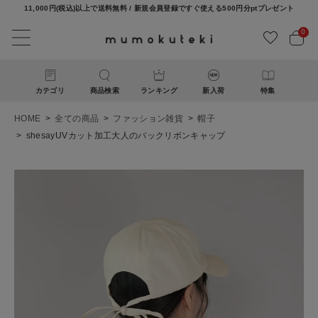
11,000円(税込)以上で送料無料 / 新規会員登録ですぐ使える500円分ptプレゼント
0
カテゴリ
商品検索
ランキング
新入荷
特集
HOME
全ての商品
ファッション雑貨
帽子
shesayUVカット加工大人のバックリボンキャップ
ACCOUNT MENU
ようこそ ゲスト 様
ログイン
新規会員登録