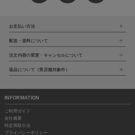
お支払い方法
配送・送料について
下記お支払い方法よりお選びいただけます。
・クレジットカード（VISA,mastercard,JCB,AMERICAN
EXPRESS,Diners Club）
注文内容の変更・キャンセルについて
配達業者：日本郵便
・amazonペイメント
・楽天ペイ
ゆうパック：800円
返品について（実店舗対象外）
・PayPay
北海道：1,400円
ご注文日当日から翌日のAM9:00までにご連絡頂いた場合はキャン
・NP後払い
沖縄：1,400円
セルは可能です。
ゆうパケット全国一律：360円
ご注文商品の一部キャンセルは出来ませんので、ご注文を全てキャ
返品期限：商品到着後7営業日以内（土日祝を除く）に連絡・ご返
ンセルしていただいた後、ご希望の商品のみ再度ご注文お願いしま
送いただいた場合のみ対応させていただきます。
す。
こちら
よりご依頼ください。
INFORMATION
予約商品など一部キャンセルが出来ない場合がございます。あらか
じめご了承ください。
ご利用ガイド
会社概要
特定商取引法
プライバシーポリシー