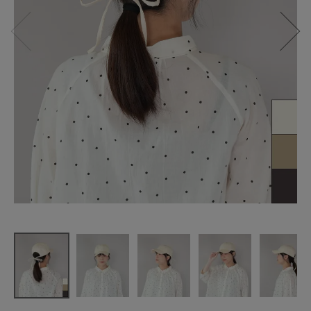
shesay
UVカット加
工
大人のバッ
クリボンキ
ャップ
¥
3,850
(税込)
CATEGORY
ナチュラル服