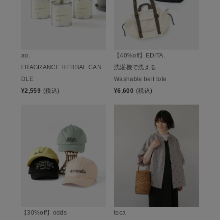
ao.
【40%off】EDITA.
FRAGRANCE HERBAL CAN
洗濯機で洗える
DLE
Washable belt tote
¥
2,559
(税込)
¥
6,600
(税込)
【30%off】odds
toca