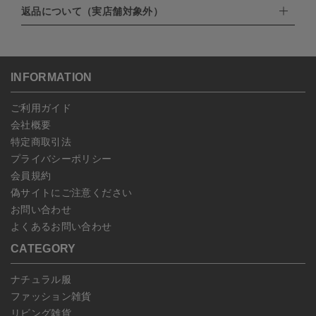
・楽天ペイ
ゆうパック：800円
返品について（実店舗対象外）
・PayPay
北海道：1,400円
ご注文日当日から翌日のAM9:00までにご連絡頂いた場合はキャン
・NP後払い
沖縄：1,400円
セルは可能です。
ゆうパケット全国一律：360円
ご注文商品の一部キャンセルは出来ませんので、ご注文を全てキャ
返品期限：商品到着後7営業日以内（土日祝を除く）に連絡・ご返
ンセルしていただいた後、ご希望の商品のみ再度ご注文お願いしま
送いただいた場合のみ対応させていただきます。
す。
こちら
よりご依頼ください。
INFORMATION
予約商品など一部キャンセルが出来ない場合がございます。あらか
じめご了承ください。
ご利用ガイド
会社概要
特定商取引法
プライバシーポリシー
会員規約
偽サイトにご注意ください
お問い合わせ
よくあるお問い合わせ
CATEGORY
ナチュラル服
ファッション雑貨
リビング雑貨