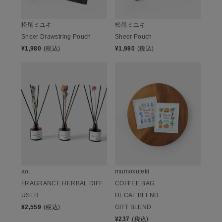
松尾ミユキ
松尾ミユキ
Sheer Drawstring Pouch
Sheer Pouch
¥
1,980
(税込)
¥
1,980
(税込)
ao.
mumokuteki
FRAGRANCE HERBAL DIFF
COFFEE BAG
USER
DECAF BLEND
¥
2,559
(税込)
GIFT BLEND
¥
237
(税込)