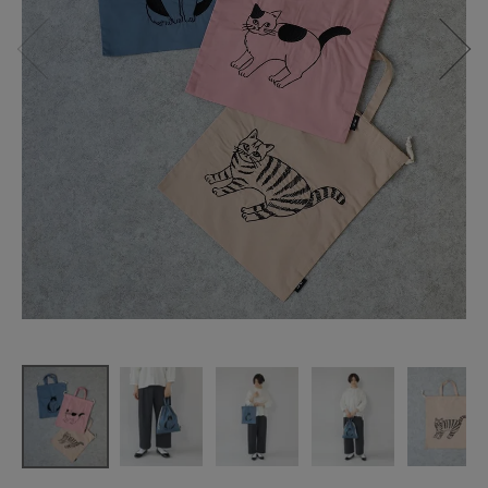
松尾ミユキ
Embroidere
d Drawstring
bag L
¥
1,980
(税込)
CATEGORY
ナチュラル服
ファッション雑貨