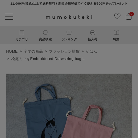
11,000円(税込)以上で送料無料 / 新規会員登録ですぐ使える500円分ptプレゼント
0
カテゴリ
商品検索
ランキング
新入荷
特集
HOME
全ての商品
ファッション雑貨
かばん
松尾ミユキEmbroidered Drawstring bag L
ACCOUNT MENU
ようこそ ゲスト 様
ログイン
新規会員登録