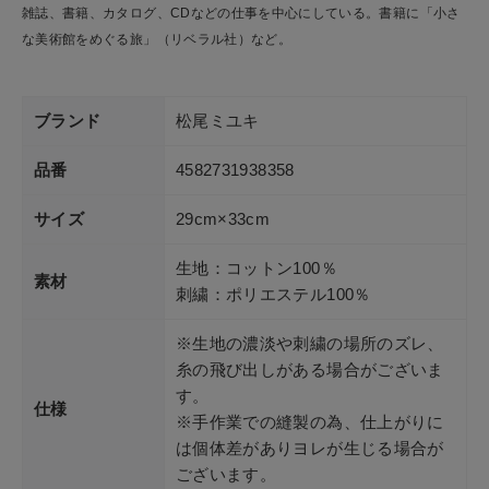
雑誌、書籍、カタログ、CDなどの仕事を中心にしている。書籍に「小さ
な美術館をめぐる旅」（リベラル社）など。
ブランド
松尾ミユキ
品番
4582731938358
サイズ
29cm×33cm
生地：コットン100％
素材
刺繍：ポリエステル100％
※生地の濃淡や刺繍の場所のズレ、
糸の飛び出しがある場合がございま
す。
仕様
※手作業での縫製の為、仕上がりに
は個体差がありヨレが生じる場合が
ございます。