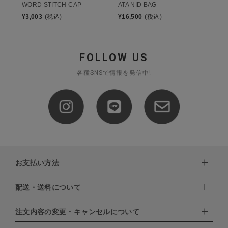
WORD STITCH CAP
ATA NID BAG
¥
3,003
(税込)
¥
16,500
(税込)
FOLLOW US
各種SNSで情報を発信中!
お支払い方法
配送・送料について
下記お支払い方法よりお選びいただけます。
・クレジットカード（VISA,mastercard,JCB,AMERICAN
EXPRESS,Diners Club）
注文内容の変更・キャンセルについて
配達業者：日本郵便
・amazonペイメント