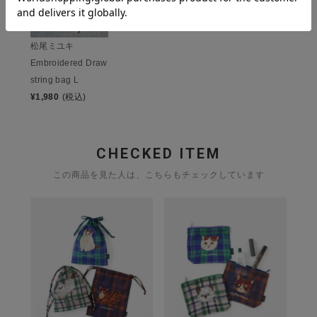
松尾ミユキ
Embroidered Draw
string bag L
¥
1,980
(税込)
CHECKED ITEM
この商品を見た人は、こちらもチェックしています