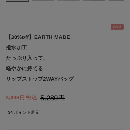
CATEGORY
SALE
ナチュラル服
【30%off】EARTH MADE
ファッション雑貨
撥水加工
たっぷり入って、
生活雑貨
軽やかに持てる
食品
リップストップ2WAYバッグ
ギフト
5,280
税込
3,696
ブランド
34
ポイント還元
全ての商品