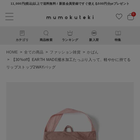
11,000円(税込)以上で送料無料 / 新規会員登録ですぐ使える500円分ptプレゼント
0
カテゴリ
商品検索
ランキング
新入荷
特集
HOME
全ての商品
ファッション雑貨
かばん
【30%off】EARTH MADE撥水加工たっぷり入って、軽やかに持てる
リップストップ2WAYバッグ
ACCOUNT MENU
ようこそ ゲスト 様
ログイン
新規会員登録