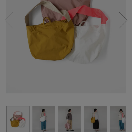
【30%off】E
ARTH MAD
E
撥水加工
たっぷり入
って、
軽やかに持
てる
リップスト
ップ2WAYバ
ッグ
¥
3,696
(税込)