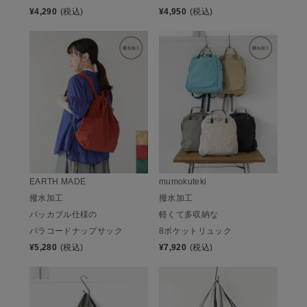
¥
4,950
(税込)
¥
4,290
(税込)
EARTH MADE
mumokuteki
撥水加工
撥水加工
パッカブル仕様の
軽くて多収納な
パラコードナップサック
8ポケットリュック
¥
5,280
(税込)
¥
7,920
(税込)