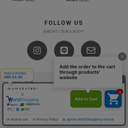
FOLLOW US
各種SNSで情報を発信中!
お支払い方法
配送・送料について
下記お支払い方法よりお選びいただけます。
・クレジットカード（VISA,mastercard,JCB,AMERICAN
EXPRESS,Diners Club）
注文内容の変更・キャンセルについて
配達業者：日本郵便
・amazonペイメント
・楽天ペイ
ゆうパック：800円
返品について（実店舗対象外）
・PayPay
北海道：1,400円
ご注文日当日から翌日のAM9:00までにご連絡頂いた場合はキャン