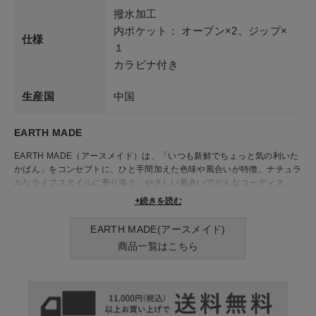
撥水加工
内ポケット： オープン×2、ジップ×
仕様
１
カラビナ付き
生産国
中国
EARTH MADE
EARTH MADE（アースメイド）は、「いつも新鮮でちょっと気の利いた
かばん」をコンセプトに、ひと手間加えた色味や風合いが特徴。ナチュラ
ルなライフスタイルに寄り添う、やさしい風合いでどんなコーディネート
にもなじむリュックやショルダーバッグ、トートバッグなど、毎日持ちた
+続きを読む
くなるアイテムが揃っています。 落ち着いたカラーリングや、ナチュラ
ル感が魅力で、カジュアルすぎず上品な印象に。
EARTH MADE(アースメイド)
リュックは収納力がありながら軽く、使い勝手も抜群。内ポケットや開け
商品一覧はこちら
口の工夫など、日々の暮らしに嬉しい細かな気配りも詰まっています。ど
こか温かみを感じるデザインは、ファッションのアクセントにもぴった
り。