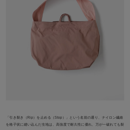
「引き裂き（Rip）を止める（Stop）」という名前の通り、ナイロン繊維
を格子状に縫い込んだ生地は、高強度で耐久性に優れ、万が一破れても裂