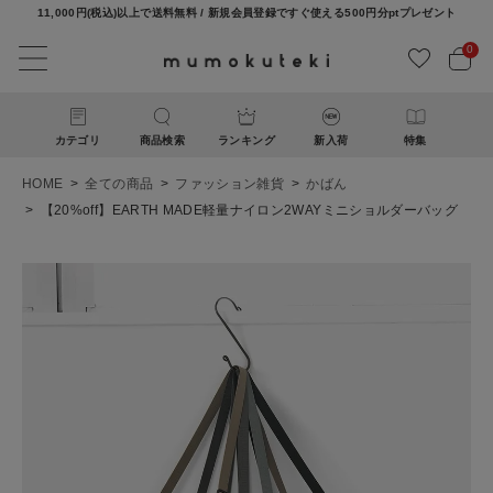
11,000円(税込)以上で送料無料 / 新規会員登録ですぐ使える500円分ptプレゼント
0
カテゴリ
商品検索
ランキング
新入荷
特集
HOME
全ての商品
ファッション雑貨
かばん
【20%off】EARTH MADE軽量ナイロン2WAYミニショルダーバッグ
ACCOUNT MENU
ようこそ ゲスト 様
ログイン
新規会員登録