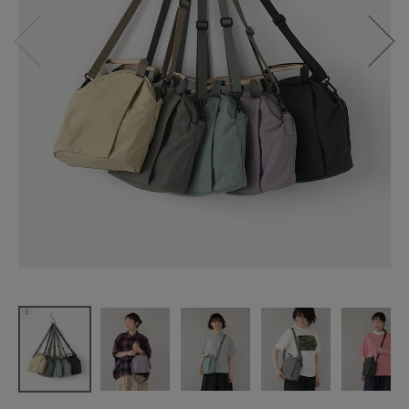
【20%off】E
ARTH MAD
E
軽量ナイロ
ン
2WAYミニシ
ョルダーバ
ッグ
¥
3,960
(税込)
CATEGORY