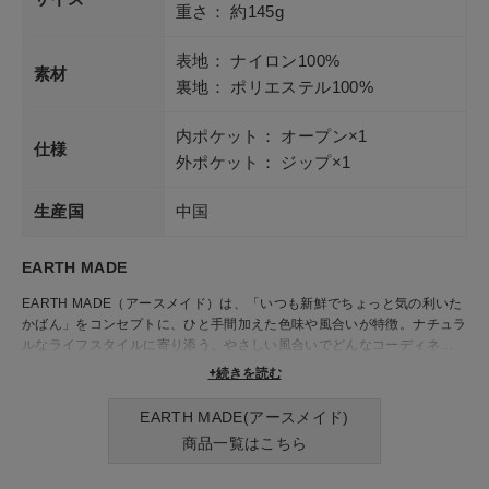
重さ： 約145g
表地： ナイロン100%
素材
裏地： ポリエステル100%
内ポケット： オープン×1
仕様
外ポケット： ジップ×1
生産国
中国
EARTH MADE
EARTH MADE（アースメイド）は、「いつも新鮮でちょっと気の利いた
かばん」をコンセプトに、ひと手間加えた色味や風合いが特徴。ナチュラ
ルなライフスタイルに寄り添う、やさしい風合いでどんなコーディネート
にもなじむリュックやショルダーバッグ、トートバッグなど、毎日持ちた
+続きを読む
くなるアイテムが揃っています。 落ち着いたカラーリングや、ナチュラ
ル感が魅力で、カジュアルすぎず上品な印象に。
EARTH MADE(アースメイド)
リュックは収納力がありながら軽く、使い勝手も抜群。内ポケットや開け
商品一覧はこちら
口の工夫など、日々の暮らしに嬉しい細かな気配りも詰まっています。ど
こか温かみを感じるデザインは、ファッションのアクセントにもぴった