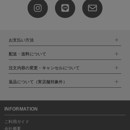
お支払い方法
配送・送料について
下記お支払い方法よりお選びいただけます。
・クレジットカード（VISA,mastercard,JCB,AMERICAN
EXPRESS,Diners Club）
注文内容の変更・キャンセルについて
配達業者：日本郵便
・amazonペイメント
・楽天ペイ
ゆうパック：800円
返品について（実店舗対象外）
・PayPay
北海道：1,400円
ご注文日当日から翌日のAM9:00までにご連絡頂いた場合はキャン
・NP後払い
沖縄：1,400円
セルは可能です。
ゆうパケット全国一律：360円
ご注文商品の一部キャンセルは出来ませんので、ご注文を全てキャ
返品期限：商品到着後7営業日以内（土日祝を除く）に連絡・ご返
ンセルしていただいた後、ご希望の商品のみ再度ご注文お願いしま
送いただいた場合のみ対応させていただきます。
す。
こちら
よりご依頼ください。
INFORMATION
予約商品など一部キャンセルが出来ない場合がございます。あらか
じめご了承ください。
ご利用ガイド
会社概要