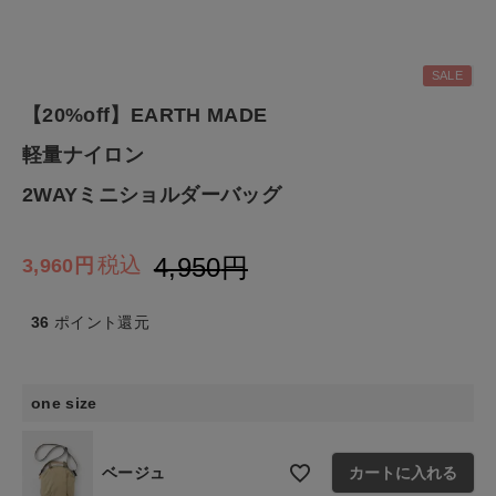
ナチュラル服
SALE
ファッション雑貨
【20%off】EARTH MADE
生活雑貨
軽量ナイロン
2WAYミニショルダーバッグ
食品
4,950
税込
3,960
ギフト
36
ポイント還元
ブランド
全ての商品
one size
CONTENTS
ベージュ
カートに入れる
特集