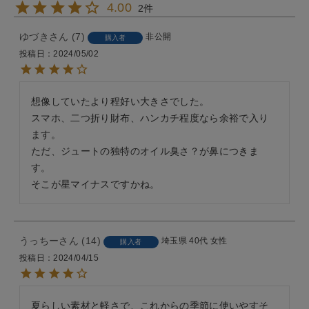
4.00
2
ゆづき
7
非公開
購入者
投稿日
2024/05/02
想像していたより程好い大きさでした。

スマホ、二つ折り財布、ハンカチ程度なら余裕で入り
ます。

ただ、ジュートの独特のオイル臭さ？が鼻につきま
す。

そこが星マイナスですかね。
うっちー
14
埼玉県
40代
女性
購入者
投稿日
2024/04/15
夏らしい素材と軽さで、これからの季節に使いやすそ