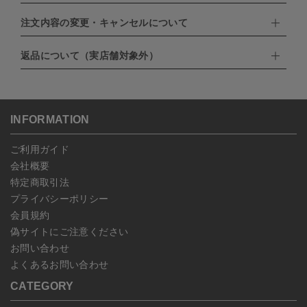
・クレジットカード（VISA,mastercard,JCB,AMERICAN
EXPRESS,Diners Club）
注文内容の変更・キャンセルについて
配達業者：日本郵便
・amazonペイメント
・楽天ペイ
ゆうパック：800円
返品について（実店舗対象外）
・PayPay
北海道：1,400円
ご注文日当日から翌日のAM9:00までにご連絡頂いた場合はキャン
・NP後払い
沖縄：1,400円
セルは可能です。
ゆうパケット全国一律：360円
ご注文商品の一部キャンセルは出来ませんので、ご注文を全てキャ
返品期限：商品到着後7営業日以内（土日祝を除く）に連絡・ご返
ンセルしていただいた後、ご希望の商品のみ再度ご注文お願いしま
送いただいた場合のみ対応させていただきます。
す。
こちら
よりご依頼ください。
INFORMATION
予約商品など一部キャンセルが出来ない場合がございます。あらか
じめご了承ください。
ご利用ガイド
会社概要
特定商取引法
プライバシーポリシー
会員規約
偽サイトにご注意ください
お問い合わせ
よくあるお問い合わせ
CATEGORY