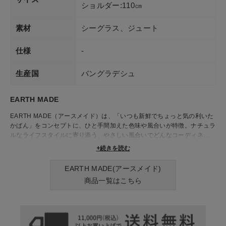
ショルダー:110㎝
素材
シーグラス、ジュート
仕様
-
生産国
バングラデシュ
EARTH MADE
EARTH MADE（アースメイド）は、「いつも新鮮でちょっと気の利いた
かばん」をコンセプトに、ひと手間加えた色味や風合いが特徴。ナチュラ
ルなライフスタイルに寄り添う、やさしい風合いでどんなコーディネート
にもなじむリュックやショルダーバッグ、トートバッグなど、毎日持ちた
+続きを読む
くなるアイテムが揃っています。 落ち着いたカラーリングや、ナチュラ
ル感が魅力で、カジュアルすぎず上品な印象に。
EARTH MADE(アースメイド)
リュックは収納力がありながら軽く、使い勝手も抜群。内ポケットや開け
商品一覧はこちら
口の工夫など、日々の暮らしに嬉しい細かな気配りも詰まっています。ど
こか温かみを感じるデザインは、ファッションのアクセントにもぴった
り。