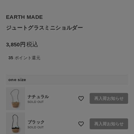
ファッション雑貨
EARTH MADE
生活雑貨
ジュートグラスミニショルダー
食品
税込
3,850
ギフト
35
ポイント還元
ブランド
one size
全ての商品
ナチュラル
CONTENTS
再入荷お知らせ
SOLD OUT
特集
ご利用ガイド
ブラック
再入荷お知らせ
SOLD OUT
お問い合わせ