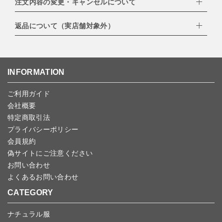
注文内容の変更・キャンセルについて
配達業者：日本郵便
・amazonペイメント
・楽天ペイ
ゆうパック：800円
返品について（実店舗対象外）
・PayPay
北海道：1,400円
ご注文日当日から翌日のAM9:00までにご連絡頂いた場合はキャン
・NP後払い
沖縄：1,400円
セルは可能です。
ゆうパケット全国一律：360円
ご注文商品の一部キャンセルは出来ませんので、ご注文を全てキャ
返品期限：商品到着後7営業日以内（土日祝を除く）に連絡・ご返
ンセルしていただいた後、ご希望の商品のみ再度ご注文お願いしま
送いただいた場合のみ対応させていただきます。
す。
こちら
よりご依頼ください。
INFORMATION
予約商品など一部キャンセルが出来ない場合がございます。あらか
じめご了承ください。
ご利用ガイド
会社概要
特定商取引法
プライバシーポリシー
会員規約
偽サイトにご注意ください
お問い合わせ
よくあるお問い合わせ
CATEGORY
ナチュラル服