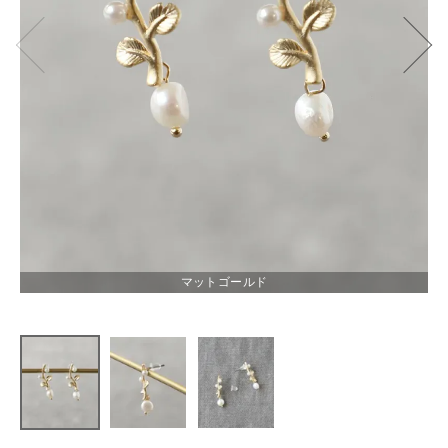
mumokuteki
パールモチ
ーフピアス
¥
2,200
(税込)
マットゴールド
CATEGORY
ナチュラル服
ファッション雑貨