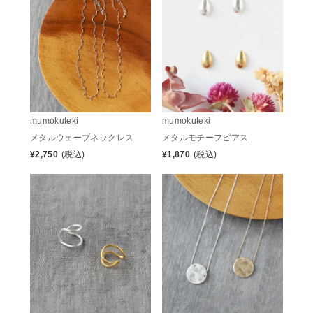
mumokuteki
mumokuteki
メタルウェーブネックレス
メタルモチーフピアス
¥
2,750
(税込)
¥
1,870
(税込)