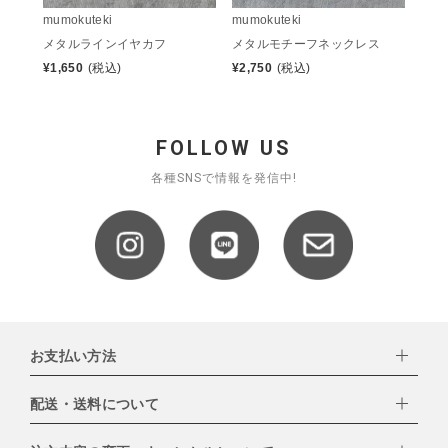
mumokuteki
mumokuteki
メタルラインイヤカフ
メタルモチーフネックレス
¥
1,650
(税込)
¥
2,750
(税込)
FOLLOW US
各種SNSで情報を発信中!
お支払い方法
配送・送料について
下記お支払い方法よりお選びいただけます。
・クレジットカード（VISA,mastercard,JCB,AMERICAN
EXPRESS,Diners Club）