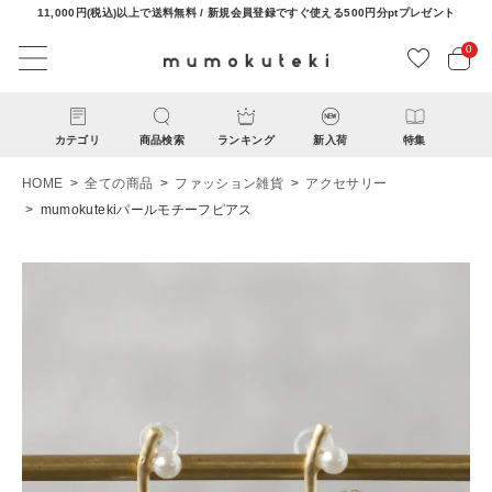
11,000円(税込)以上で送料無料 / 新規会員登録ですぐ使える500円分ptプレゼント
0
カテゴリ
商品検索
ランキング
新入荷
特集
HOME
全ての商品
ファッション雑貨
アクセサリー
mumokutekiパールモチーフピアス
ACCOUNT MENU
ようこそ ゲスト 様
ログイン
新規会員登録