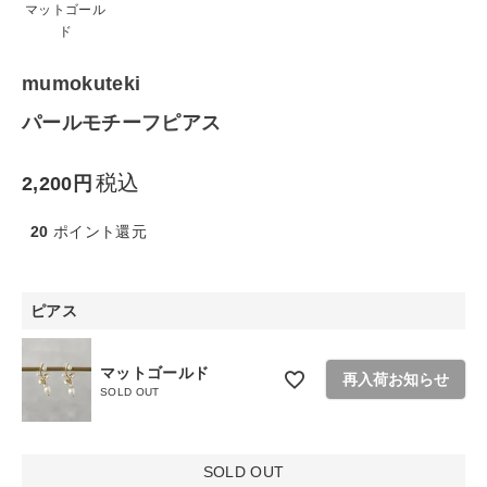
マットゴール
生活雑貨
ド
食品
mumokuteki
パールモチーフピアス
ギフト
税込
2,200
ブランド
20
ポイント還元
全ての商品
CONTENTS
ピアス
特集
マットゴールド
再入荷お知らせ
ご利用ガイド
SOLD OUT
お問い合わせ
SOLD OUT
ショップリスト