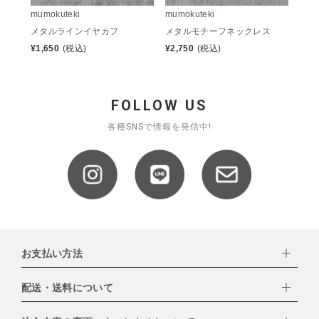
mumokuteki
mumokuteki
メタルラインイヤカフ
メタルモチーフネックレス
¥
1,650
(税込)
¥
2,750
(税込)
FOLLOW US
各種SNSで情報を発信中!
お支払い方法
配送・送料について
下記お支払い方法よりお選びいただけます。
・クレジットカード（VISA,mastercard,JCB,AMERICAN
EXPRESS,Diners Club）