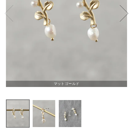
mumokuteki
パールモチ
ーフピアス
¥
2,200
(税込)
マットゴールド
CATEGORY
ナチュラル服
ファッション雑貨