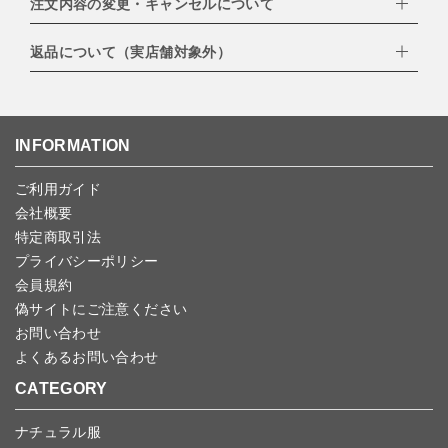
注文内容の変更・キャンセルについて
配達業者：日本郵便
・amazonペイメント
・楽天ペイ
ゆうパック：800円
返品について（実店舗対象外）
・PayPay
北海道：1,400円
ご注文日当日から翌日のAM9:00までにご連絡頂いた場合はキャン
・NP後払い
沖縄：1,400円
セルは可能です。
ゆうパケット全国一律：360円
ご注文商品の一部キャンセルは出来ませんので、ご注文を全てキャ
返品期限：商品到着後7営業日以内（土日祝を除く）に連絡・ご返
ンセルしていただいた後、ご希望の商品のみ再度ご注文お願いしま
送いただいた場合のみ対応させていただきます。
す。
こちら
よりご依頼ください。
INFORMATION
予約商品など一部キャンセルが出来ない場合がございます。あらか
じめご了承ください。
ご利用ガイド
会社概要
特定商取引法
プライバシーポリシー
会員規約
偽サイトにご注意ください
お問い合わせ
よくあるお問い合わせ
CATEGORY
ナチュラル服