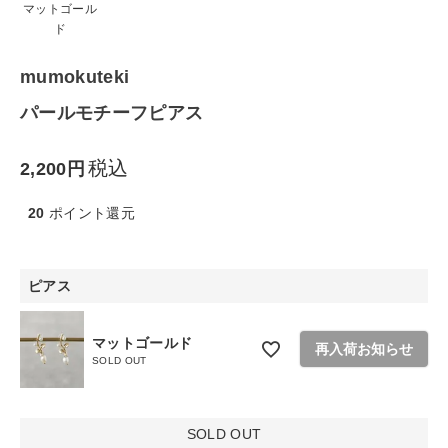
マットゴール
生活雑貨
ド
食品
mumokuteki
パールモチーフピアス
ギフト
税込
2,200
ブランド
20
ポイント還元
全ての商品
CONTENTS
ピアス
特集
マットゴールド
再入荷お知らせ
ご利用ガイド
SOLD OUT
お問い合わせ
SOLD OUT
ショップリスト