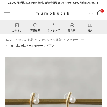
11,000円(税込)以上で送料無料 / 新規会員登録ですぐ使える500円分ptプレゼント
0
カテゴリ
商品検索
ランキング
新入荷
特集
HOME
全ての商品
ファッション雑貨
アクセサリー
mumokutekiパールモチーフピアス
ACCOUNT MENU
ようこそ ゲスト 様
ログイン
新規会員登録