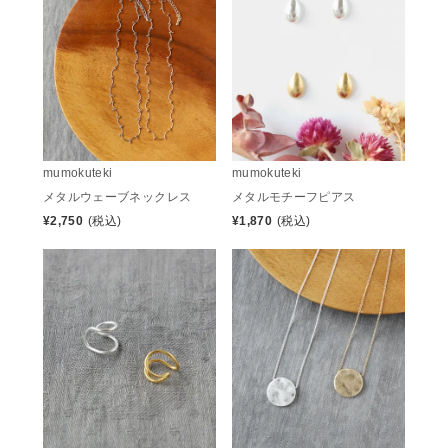
mumokuteki
mumokuteki
メタルウェーブネックレス
メタルモチーフピアス
¥
2,750
(税込)
¥
1,870
(税込)