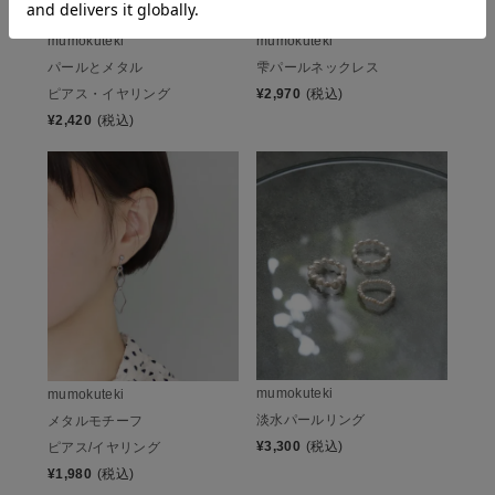
mumokuteki
mumokuteki
パールとメタル
雫パールネックレス
ピアス・イヤリング
¥
2,970
(税込)
¥
2,420
(税込)
mumokuteki
mumokuteki
淡水パールリング
メタルモチーフ
¥
3,300
(税込)
ピアス/イヤリング
¥
1,980
(税込)