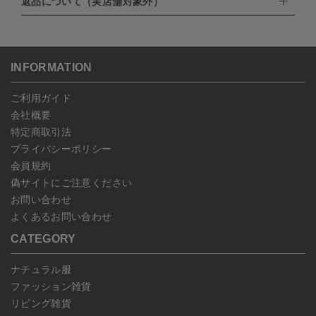
返品について（実店舗対象外）
・PayPay
北海道：1,400円
ご注文日当日から翌日のAM9:00までにご連絡頂いた場合はキャン
・NP後払い
沖縄：1,400円
セルは可能です。
ゆうパケット全国一律：360円
ご注文商品の一部キャンセルは出来ませんので、ご注文を全てキャ
返品期限：商品到着後7営業日以内（土日祝を除く）に連絡・ご返
ンセルしていただいた後、ご希望の商品のみ再度ご注文お願いしま
送いただいた場合のみ対応させていただきます。
す。
こちら
よりご依頼ください。
INFORMATION
予約商品など一部キャンセルが出来ない場合がございます。あらか
じめご了承ください。
ご利用ガイド
会社概要
特定商取引法
プライバシーポリシー
会員規約
偽サイトにご注意ください
お問い合わせ
よくあるお問い合わせ
CATEGORY
ナチュラル服
ファッション雑貨
リビング雑貨