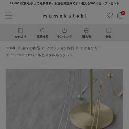
11,000円(税込)以上で送料無料 / 新規会員登録ですぐ使える500円分ptプレゼント
0
カテゴリ
商品検索
ランキング
新入荷
特集
HOME
全ての商品
ファッション雑貨
アクセサリー
mumokutekiパールとメタルネックレス
ACCOUNT MENU
ようこそ ゲスト 様
ログイン
新規会員登録