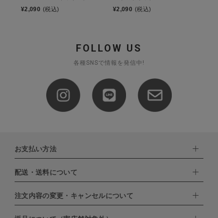
¥
2,090
(税込)
¥
2,090
(税込)
FOLLOW US
各種SNSで情報を発信中!
お支払い方法
配送・送料について
下記お支払い方法よりお選びいただけます。
・クレジットカード（VISA,mastercard,JCB,AMERICAN
EXPRESS,Diners Club）
注文内容の変更・キャンセルについて
配達業者：日本郵便
・amazonペイメント
・楽天ペイ
ゆうパック：800円