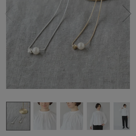
mumokuteki
パールとメ
タルネック
レス
¥
2,640
(税込)
CATEGORY
ナチュラル服
ファッション雑貨