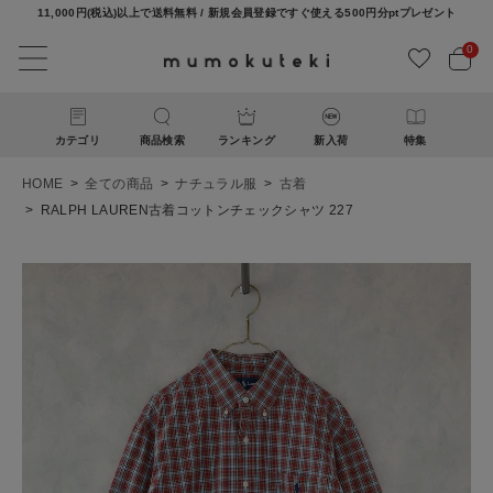
11,000円(税込)以上で送料無料 / 新規会員登録ですぐ使える500円分ptプレゼント
0
カテゴリ
商品検索
ランキング
新入荷
特集
HOME
全ての商品
ナチュラル服
古着
RALPH LAUREN古着コットンチェックシャツ 227
ACCOUNT MENU
ようこそ ゲスト 様
ログイン
新規会員登録