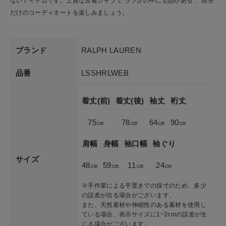
ないアイテムです。上質な古着シャツで”ラフさの中にも品がある”、自分
お問い合わせ
だけのコーディネートを楽しみましょう。
ショップリスト
ブランド
RALPH LAUREN
品番
LSSHRLWEB
着丈(前)
着丈(後)
袖丈
裄丈
75㎝
78㎝
64㎝
90㎝
肩幅
身幅
袖口幅
袖ぐり
サイズ
48㎝
59㎝
11㎝
24㎝
※手作業による平置きでの採寸のため、多少
の誤差が出る場合がございます。
また、天然素材や伸縮性のある素材を使用し
ている場合、表示サイズに1~2cmの誤差が生
じる場合がございます。