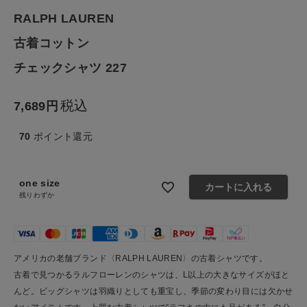
RALPH LAUREN
ファッション雑貨
古着コットン
生活雑貨
チェックシャツ 227
食品
税込
7,689
ギフト
70
ポイント還元
ブランド
one size
カートに入れる
残りわずか
全ての商品
CONTENTS
アメリカの老舗ブランド〈RALPH LAUREN〉の古着シャツです。
特集
古着で見つかるラルフローレンのシャツは、L以上の大きなサイズがほと
んど。ビッグシャツは羽織りとしても重宝し、季節の変わり目には欠かせ
ご利用ガイド