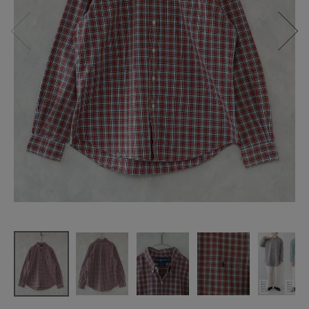
RALPH LAU
REN
古着コット
ン
チェックシ
ャツ 227
¥
7,689
(税込)
CATEGORY
ナチュラル服