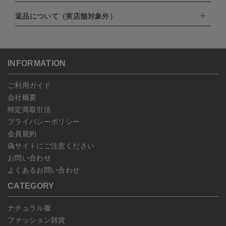
・楽天ペイ
ゆうパック：800円
返品について（実店舗対象外）
・PayPay
北海道：1,400円
ご注文日当日から翌日のAM9:00までにご連絡頂いた場合はキャン
・NP後払い
沖縄：1,400円
セルは可能です。
ゆうパケット全国一律：360円
ご注文商品の一部キャンセルは出来ませんので、ご注文を全てキャ
返品期限：商品到着後7営業日以内（土日祝を除く）に連絡・ご返
ンセルしていただいた後、ご希望の商品のみ再度ご注文お願いしま
送いただいた場合のみ対応させていただきます。
す。
こちら
よりご依頼ください。
INFORMATION
予約商品など一部キャンセルが出来ない場合がございます。あらか
じめご了承ください。
ご利用ガイド
会社概要
特定商取引法
プライバシーポリシー
会員規約
偽サイトにご注意ください
お問い合わせ
よくあるお問い合わせ
CATEGORY
ナチュラル服
ファッション雑貨