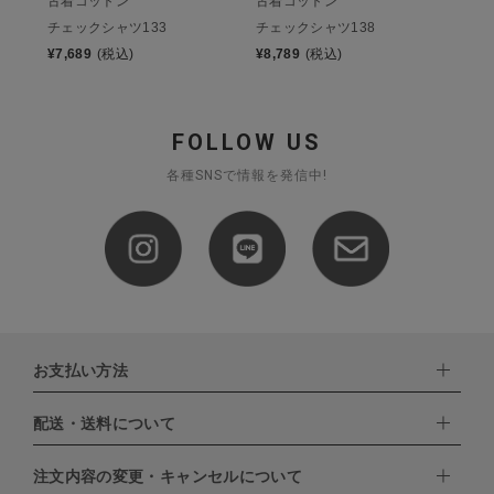
古着コットン
古着コットン
チェックシャツ133
チェックシャツ138
¥
7,689
(税込)
¥
8,789
(税込)
FOLLOW US
各種SNSで情報を発信中!
お支払い方法
配送・送料について
下記お支払い方法よりお選びいただけます。
・クレジットカード（VISA,mastercard,JCB,AMERICAN
EXPRESS,Diners Club）
注文内容の変更・キャンセルについて
配達業者：日本郵便
・amazonペイメント